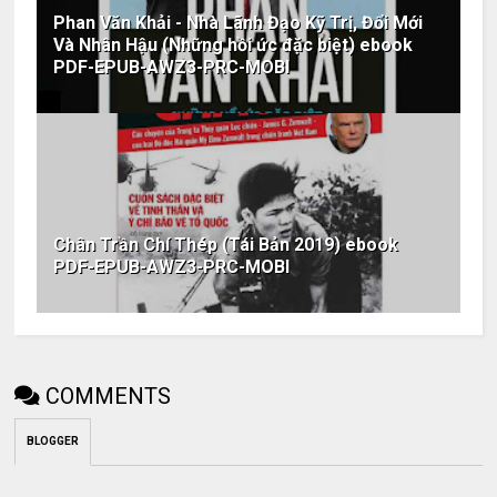
Phan Văn Khải - Nhà Lãnh Đạo Kỹ Trị, Đổi Mới
Và Nhân Hậu (Những hồi ức đặc biệt) ebook
PDF-EPUB-AWZ3-PRC-MOBI
Chân Trần Chí Thép (Tái Bản 2019) ebook
PDF-EPUB-AWZ3-PRC-MOBI
COMMENTS
BLOGGER