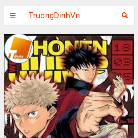
TruongDinhVn
Chia sẽ ebook,
các khóa học,
phần mềm học
tập miễn phí