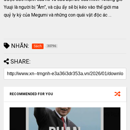
Yuuji là người bị “Ám”, và cậu ấy sẽ bị kéo vào thế giới ma
quỷ ly kỳ của Megumi và những con quái vật độc ác …
NHÃN:
Sách
30796
SHARE:
RECOMMENDED FOR YOU