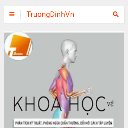
TruongDinhVn
Chia sẽ ebook,
các khóa học,
phần mềm học
tập miễn phí