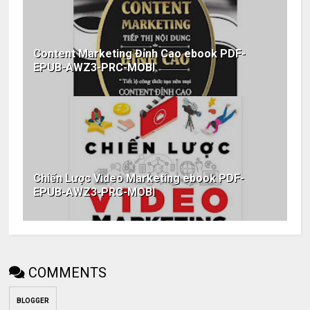
Content Marketing Đỉnh Cao ebook PDF-
EPUB-AWZ3-PRC-MOBI
Chiến Lược Video Marketing ebook PDF-
EPUB-AWZ3-PRC-MOBI
COMMENTS
BLOGGER