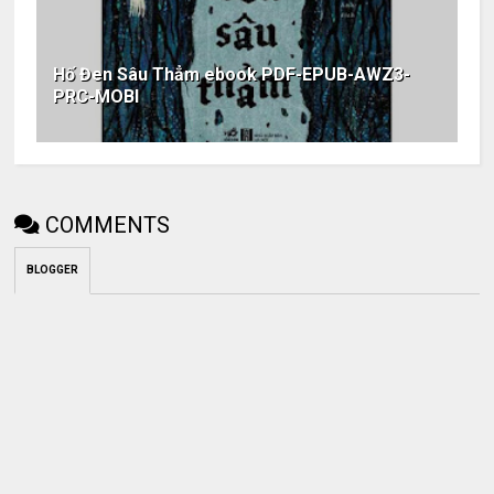
Hố Đen Sâu Thẳm ebook PDF-EPUB-AWZ3-
PRC-MOBI
COMMENTS
BLOGGER