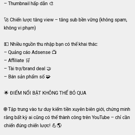
– Thumbnail hấp dẫn 🎨
🚀 Chiến lược tăng view – tăng sub bền vững (không spam,
không vi phạm)
💵 Nhiều nguồn thu nhập bạn có thể khai thác:
– Quảng cáo Adsense 📺
– Affiliate 🛒
– Tài trợ/brand deal 🤝
– Bán sản phẩm số 🧩
🌟 ĐIỂM NỔI BẬT KHÔNG THỂ BỎ QUA
🌐 Tập trung vào tư duy kiếm tiền xuyên biên giới, chứng minh
rằng bất kỳ ai cũng có thể thành công trên YouTube – chỉ cần
chiến đúng chiến lược! 💪🌎