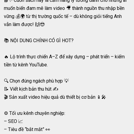
📘✨ Cuốn sách này là cẩm nang lý tưởng dành cho những ai
muốn biến đam mê làm video 🎥 thành nguồn thu nhập bền
vững 💰🌍 từ thị trường quốc tế – dù không giỏi tiếng Anh
vẫn làm được! 🙌😎
📚 NỘI DUNG CHÍNH CÓ GÌ HOT?
🔥 Lộ trình thực chiến A–Z để xây dựng – phát triển – kiếm
tiền từ kênh YouTube.
🔍 Chọn đúng ngách phù hợp 💡
📝 Viết kịch bản thu hút ✍️
🎬 Sản xuất video hiệu quả dù thiết bị cơ bản 📱🎤
⚙️ Tối ưu kênh chuyên nghiệp:
– SEO 📈
– Tiêu đề “bắt mắt” 👀