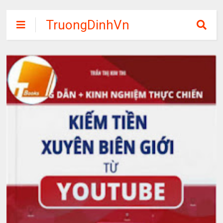
TruongDinhVn
Chia sẽ ebook,
các khóa học,
phần mềm học
tập miễn phí