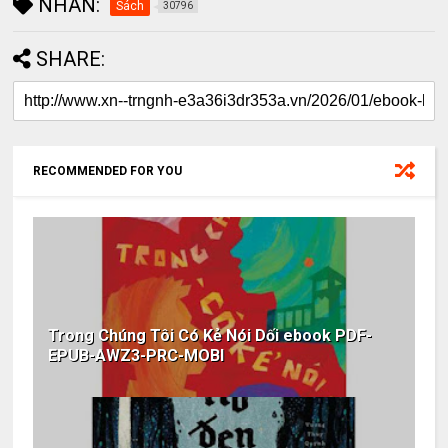
NHÃN:
Sách
30796
SHARE:
RECOMMENDED FOR YOU
Trong Chúng Tôi Có Kẻ Nói Dối ebook PDF-
EPUB-AWZ3-PRC-MOBI