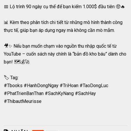
📅 Lộ trình 90 ngày cụ thể để bạn kiếm 1.000$ đầu tiên 🤑🔥
📊 Kèm theo phân tích chi tiết từ những mô hình thành công
thực tế, giúp bạn áp dụng ngay mà không cần mò mẫm.
🎥✨ Nếu bạn muốn chạm vào nguồn thu nhập quốc tế từ
YouTube – cuốn sách này chính là “bản đồ kho báu” dành cho
bạn! 🗺️💰🚀
🏷️ Tag:
#Tbooks #HanhDongNgay #TriHoan #TaoDongLuc
#PhatTrienBanThan #SachKyNang #SachHay
#ThibautMeurisse