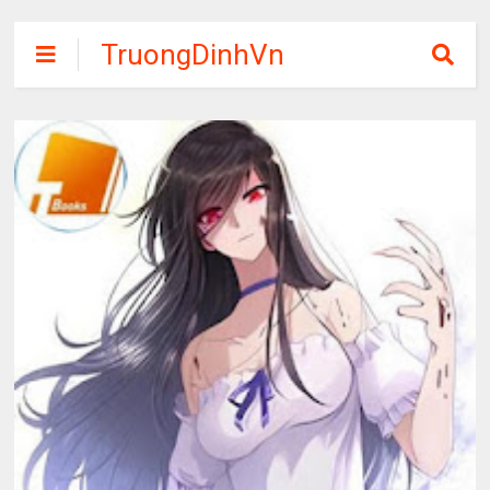
TruongDinhVn
Chia sẽ ebook,
các khóa học,
phần mềm học
tập miễn phí