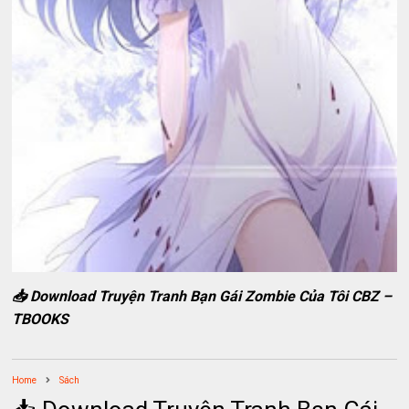
📥 Download Truyện Tranh Bạn Gái Zombie Của Tôi CBZ –
TBOOKS
Home
Sách