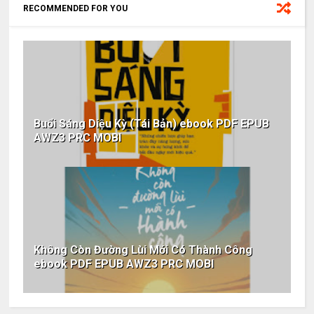
RECOMMENDED FOR YOU
Buổi Sáng Diệu Kỳ (Tái Bản) ebook PDF EPUB
AWZ3 PRC MOBI
Không Còn Đường Lùi Mới Có Thành Công
ebook PDF EPUB AWZ3 PRC MOBI