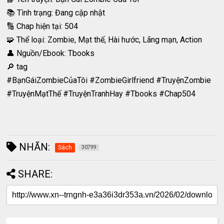
📚 Tình trạng: Đang cập nhật
🔢 Chap hiện tại: 504
🧩 Thể loại: Zombie, Mạt thế, Hài hước, Lãng mạn, Action
👤 Nguồn/Ebook: Tbooks
🔎 tag
#BạnGáiZombieCủaTôi #ZombieGirlfriend #TruyệnZombie
#TruyệnMạtThế #TruyệnTranhHay #Tbooks #Chap504
NHÃN:
Sách
30799
SHARE: