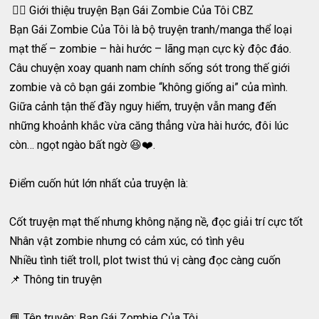
🧟‍♀️ Giới thiệu truyện Bạn Gái Zombie Của Tôi CBZ
Bạn Gái Zombie Của Tôi là bộ truyện tranh/manga thể loại
mạt thế – zombie – hài hước – lãng mạn cực kỳ độc đáo.
Câu chuyện xoay quanh nam chính sống sót trong thế giới
zombie và cô bạn gái zombie “không giống ai” của mình.
Giữa cảnh tận thế đầy nguy hiểm, truyện vẫn mang đến
những khoảnh khắc vừa căng thẳng vừa hài hước, đôi lúc
còn… ngọt ngào bất ngờ 😆❤️.
Điểm cuốn hút lớn nhất của truyện là:
Cốt truyện mạt thế nhưng không nặng nề, đọc giải trí cực tốt
Nhân vật zombie nhưng có cảm xúc, có tình yêu
Nhiều tình tiết troll, plot twist thú vị càng đọc càng cuốn
📌 Thông tin truyện
📘 Tên truyện: Bạn Gái Zombie Của Tôi