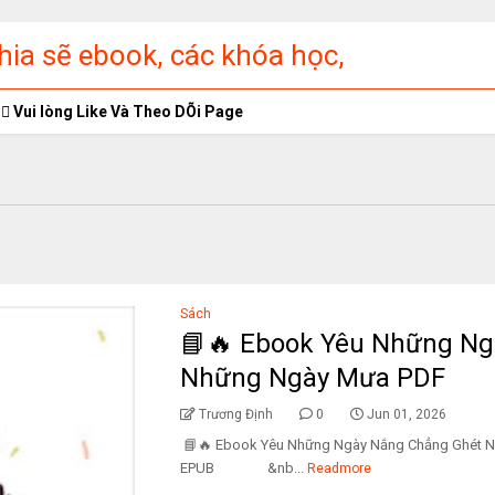
ia sẽ ebook, các khóa học,
ập miễn phí
Vui lòng Like Và Theo DÕi Page
Sách
📘🔥 Ebook Yêu Những Ng
Những Ngày Mưa PDF
Trương Định
0
Jun 01, 2026
📘🔥 Ebook Yêu Những Ngày Nắng Chẳng Ghét
EPUB &nb...
Readmore