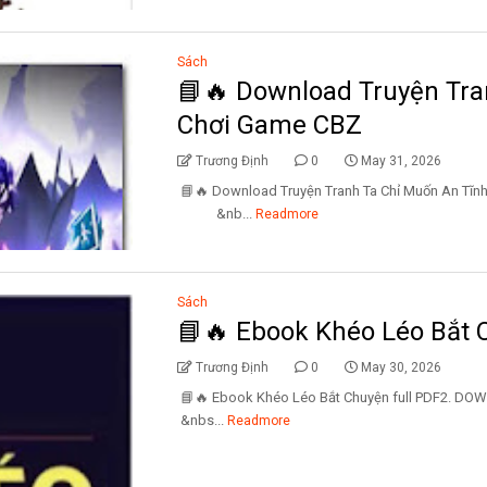
Sách
📘🔥 Download Truyện Tra
Chơi Game CBZ
Trương Định
0
May 31, 2026
📘🔥 Download Truyện Tranh Ta Chỉ Muốn An 
&nb...
Readmore
Sách
📘🔥 Ebook Khéo Léo Bắt 
Trương Định
0
May 30, 2026
📘🔥 Ebook Khéo Léo Bắt Chuyện full PD
&nbs...
Readmore