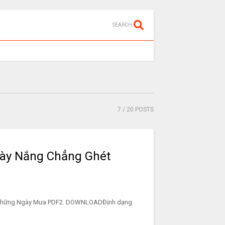
SEARCH
7
/ 20 POSTS
ày Nắng Chẳng Ghét
 Những Ngày Mưa PDF2. DOWNLOADĐịnh dạng