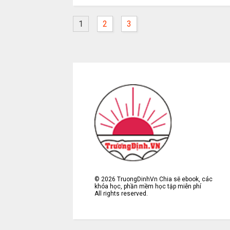
1
2
3
©
2026
TruongDinhVn Chia sẽ ebook, các
khóa học, phần mềm học tập miễn phí
All rights reserved.