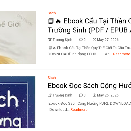
Sách
📘🔥 Ebook Cẩu Tại Thần 
Trường Sinh (PDF / EPUB 
Trương Định
0
May 27, 2026
📘🔥 Ebook Cẩu Tại Thần Quỷ Thế Giới Ta Cầu Trư
DOWNLOADĐịnh dạng EPUB &n...
Readmore
Sách
Ebook Đọc Sách Cộng Hư
Trương Định
0
May 26, 2026
Ebook Đọc Sách Cộng Hưởng PDF2. DOW
Download...
Readmore