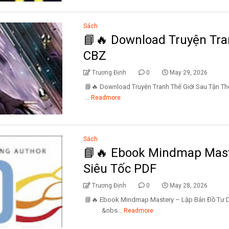
Sách
📘🔥 Download Truyện Tra
CBZ
Trương Định
0
May 29, 2026
📘🔥 Download Truyện Tranh Thế Giới Sau
...
Readmore
Sách
📘🔥 Ebook Mindmap Mast
Siêu Tốc PDF
Trương Định
0
May 28, 2026
📘🔥 Ebook Mindmap Mastery – Lập Bản Đồ Tư
&nbs...
Readmore