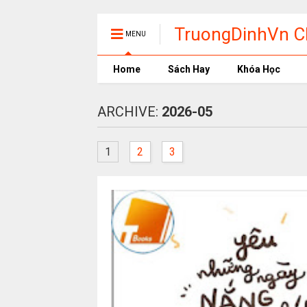
TruongDinhVn Ch
MENU
phần mềm học t
Home
Sách Hay
Khóa Học
ARCHIVE:
2026-05
1
2
3