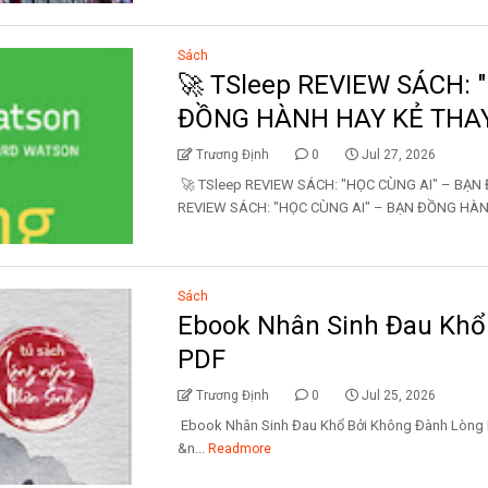
Sách
🚀 TSleep REVIEW SÁCH: 
ĐỒNG HÀNH HAY KẺ THA
Trương Định
0
Jul 27, 2026
🚀 TSleep REVIEW SÁCH: "HỌC CÙNG AI" – BẠN
REVIEW SÁCH: "HỌC CÙNG AI" – BẠN ĐỒNG HÀNH
Sách
Ebook Nhân Sinh Đau Khổ
PDF
Trương Định
0
Jul 25, 2026
Ebook Nhân Sinh Đau Khổ Bởi Không Đàn
&n...
Readmore