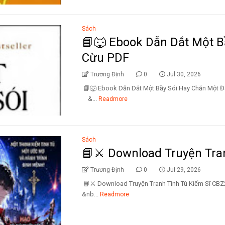
Sách
📘🐺 Ebook Dẫn Dắt Một B
Cừu PDF
Trương Định
0
Jul 30, 2026
📘🐺 Ebook Dẫn Dắt Một Bầy Sói Hay Chăn 
&...
Readmore
Sách
📘⚔️ Download Truyện Tra
Trương Định
0
Jul 29, 2026
📘⚔️ Download Truyện Tranh Tinh Tú Kiếm
&nb...
Readmore