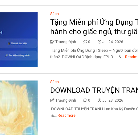
Sách
Tặng Miễn phí Ứng Dụng 
hành cho giấc ngủ, thư giã
Trương Định
0
Jul 24, 2026
Tặng Miễn phí Ứng Dụng TSleep – Người bạn đồng 
thân2. DOWNLOADĐịnh dạng EPUB &...
Readm
Sách
DOWNLOAD TRUYỆN TRANH
Trương Định
0
Jul 23, 2026
DOWNLOAD TRUYỆN TRANH Lạn Kha Kỳ Du
&...
Readmore