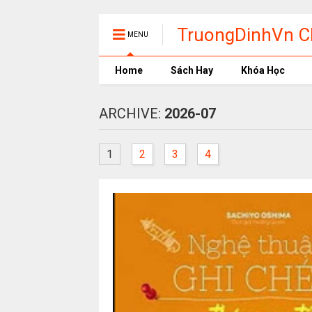
TruongDinhVn Ch
MENU
phần mềm học t
Home
Sách Hay
Khóa Học
ARCHIVE:
2026-07
1
2
3
4