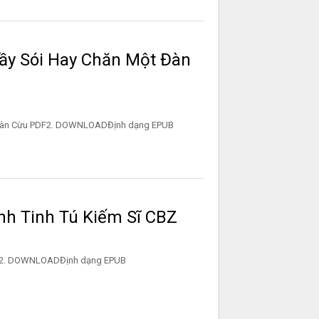
ầy Sói Hay Chăn Một Đàn
Một Đàn Cừu PDF2. DOWNLOADĐịnh dạng EPUB
nh Tinh Tú Kiếm Sĩ CBZ
 Sĩ CBZ2. DOWNLOADĐịnh dạng EPUB