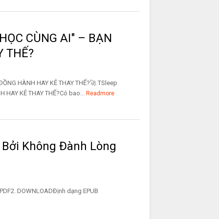
"HỌC CÙNG AI" – BẠN
Y THẾ?
 ĐỒNG HÀNH HAY KẺ THAY THẾ?🚀 TSleep
 HAY KẺ THAY THẾ?Có bao...
Readmore
 Bởi Không Đành Lòng
h Lòng PDF2. DOWNLOADĐịnh dạng EPUB