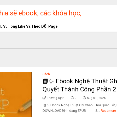
ia sẽ ebook, các khóa học,
ập miễn phí
Vui lòng Like Và Theo DÕi Page
Sách
📘✨ Ebook Nghệ Thuật Ghi
Quyết Thành Công Phần 2
Trương Định
0
Aug 01, 2026
📘✨ Ebook Nghệ Thuật Ghi Chép, Thói Quen Tốt, 
DOWNLOADĐịnh dạng EPUB &...
Readmore