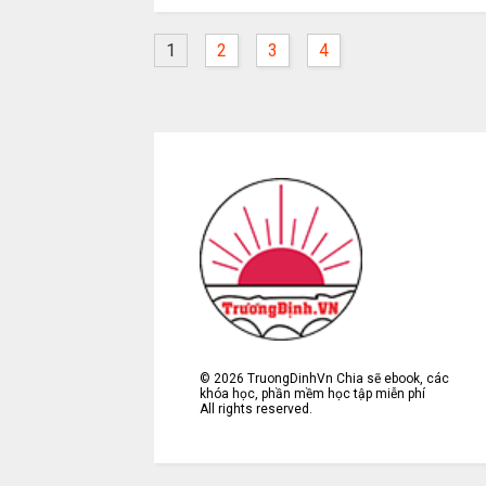
1
2
3
4
©
2026
TruongDinhVn Chia sẽ ebook, các
khóa học, phần mềm học tập miễn phí
All rights reserved.