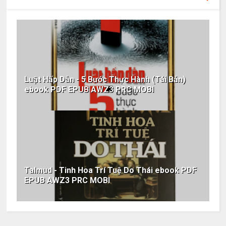
Luật Hấp Dẫn - 5 Bước Thực Hành (Tái Bản)
ebook PDF EPUB AWZ3 PRC MOBI
Talmud - Tinh Hoa Trí Tuệ Do Thái ebook PDF
EPUB AWZ3 PRC MOBI