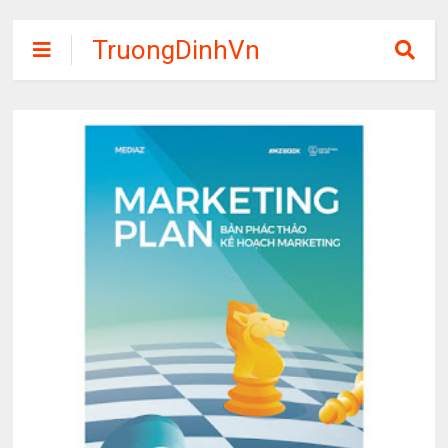
TruongDinhVn
Chia sẽ ebook,
các khóa học,
phần mềm học
tập miễn phí