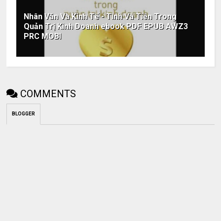
Nhân Văn Và Kinh Tế - Tình Và Tiền Trong
Quản Trị Kinh Doanh ebook PDF EPUB AWZ3
PRC MOBI
COMMENTS
BLOGGER