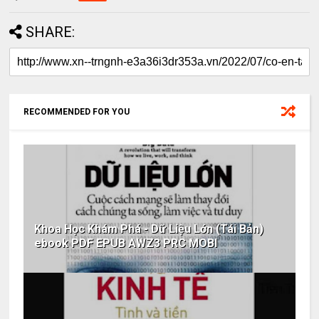
SHARE:
RECOMMENDED FOR YOU
Khoa Học Khám Phá - Dữ Liệu Lớn (Tái Bản)
ebook PDF EPUB AWZ3 PRC MOBI