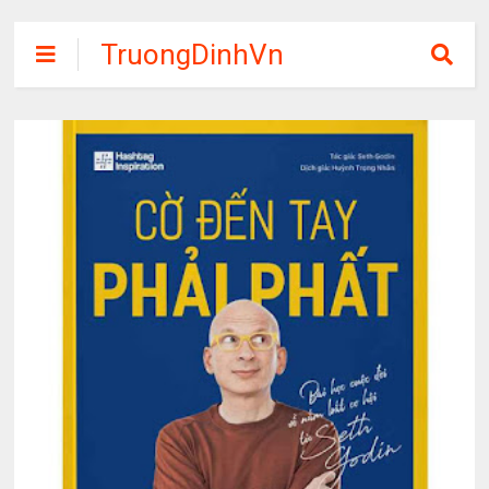
TruongDinhVn
Chia sẽ ebook,
các khóa học,
phần mềm học
tập miễn phí