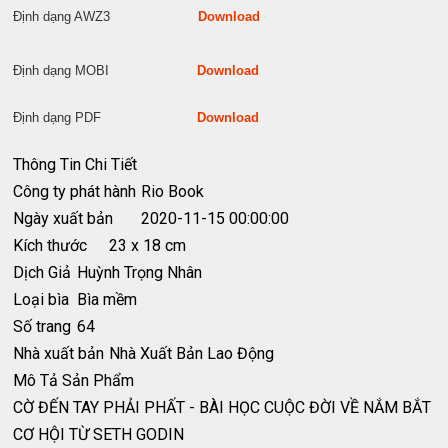
Định dạng AWZ3
Download
Định dạng MOBI
Download
Định dạng PDF
Download
Thông Tin Chi Tiết
Công ty phát hành
Rio Book
Ngày xuất bản
2020-11-15 00:00:00
Kích thước
23 x 18 cm
Dịch Giả
Huỳnh Trọng Nhân
Loại bìa
Bìa mềm
Số trang
64
Nhà xuất bản
Nhà Xuất Bản Lao Động
Mô Tả Sản Phẩm
CỜ ĐẾN TAY PHẢI PHẤT - BÀI HỌC CUỘC ĐỜI VỀ NẮM BẮT
CƠ HỘI TỪ SETH GODIN