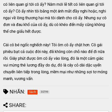
có liên quan gì tới cô ấy? Năm mới lễ tết có liên quan gì tới
cô ấy? Cô ấy nhìn tôi bằng một ánh mắt đầy nghi hoặc, nghi
ngại về lòng thương hại mà tôi dành cho cô ấy. Nhưng sự cô
đơn và đau khổ của cô ấy, dù có khéo đến mấy cũng không
thể che giấu hết được.
Cái cô bé ngốc nghếch này! Tôi ôm cô ấy chặt hơn. Cô gái
phiêu bạt cả cuộc đời này, đã không còn chỗ nào để đi nữa
rồi. Giây phút được ôm cô ấy vào lòng, đó là một cảm giác
vui mừng thê lương đầy do dự, đó là cây cỏ dài dặc uyển
chuyển liên tiếp trong lòng, mềm mại như những sợi tơ mỏng
manh, vương vấn.
NHÃN:
Sách
30799
SHARE: