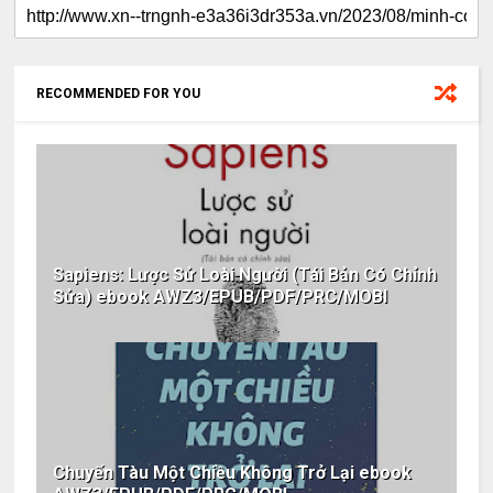
RECOMMENDED FOR YOU
Sapiens: Lược Sử Loài Người (Tái Bản Có Chỉnh
Sửa) ebook AWZ3/EPUB/PDF/PRC/MOBI
Chuyến Tàu Một Chiều Không Trở Lại ebook