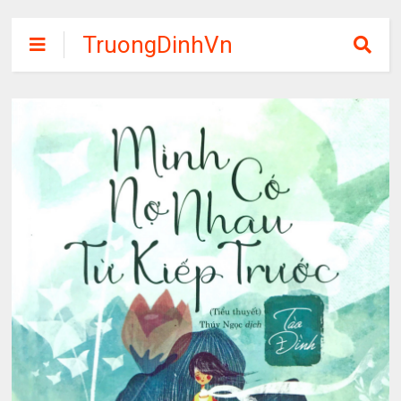
TruongDinhVn
Chia sẽ ebook,
các khóa học,
phần mềm học
tập miễn phí