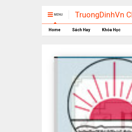
TruongDinhVn Ch
MENU
phần mềm học t
Home
Sách Hay
Khóa Học