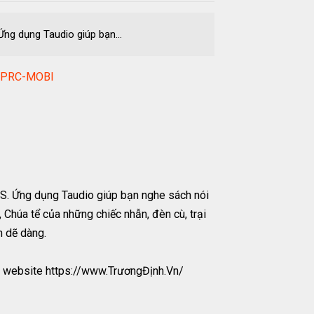
ng dụng Taudio giúp bạn...
3-PRC-MOBI
OS. Ứng dụng Taudio giúp bạn nghe sách nói
, Chúa tể của những chiếc nhẫn, đèn cù, trại
n dẽ dàng.
 website https://www.TrươngĐịnh.Vn/