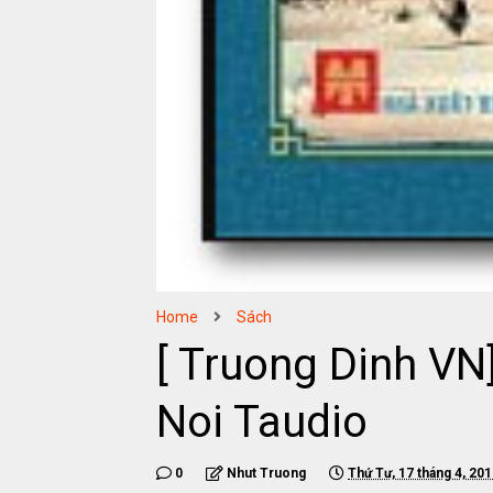
Home
Sách
[ Truong Dinh V
Noi Taudio
0
Nhut Truong
Thứ Tư, 17 tháng 4, 20