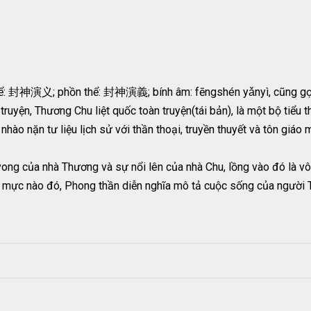
thể: 封神演义; phồn thể: 封神演義; bính âm: fēngshén yǎnyì, cũng gọi
ruyện, Thương Chu liệt quốc toàn truyện(tái bản), là một bộ tiểu t
nhào nặn tư liệu lịch sử với thần thoại, truyền thuyết và tôn giáo 
ong của nhà Thương và sự nổi lên của nhà Chu, lồng vào đó là vô 
ng mực nào đó, Phong thần diễn nghĩa mô tả cuộc sống của người 