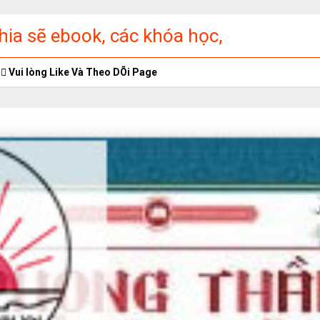
ia sẽ ebook, các khóa học,
ập miễn phí
Vui lòng Like Và Theo DÕi Page