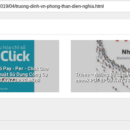
 Pay - Per - Click Cho
huật Sử Dụng Công Cụ
Tribes – Những Bộ Lạc: 
UB AWZ3 PRC MOBI
ebook PDF EPUB AWZ3 