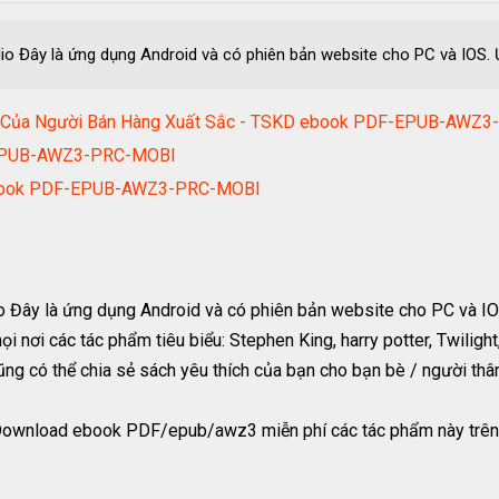
io Đây là ứng dụng Android và có phiên bản website cho PC và IOS. Ứ
ng Của Người Bán Hàng Xuất Sắc - TSKD ebook PDF-EPUB-AWZ
-EPUB-AWZ3-PRC-MOBI
 ebook PDF-EPUB-AWZ3-PRC-MOBI
io Đây là ứng dụng Android và có phiên bản website cho PC và I
i nơi các tác phẩm tiêu biểu: Stephen King, harry potter, Twilight
ũng có thể chia sẻ sách yêu thích của bạn cho bạn bè / người thâ
Download ebook PDF/epub/awz3 miễn phí các tác phẩm này trên