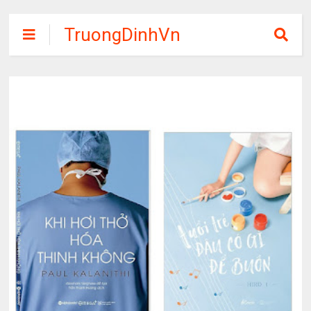
TruongDinhVn
Chia sẽ ebook,
các khóa học,
phần mềm học
tập miễn phí