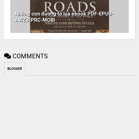
Những con đường tơ lụa ebook PDF-EPUB-
AWZ3-PRC-MOBI
COMMENTS
BLOGGER