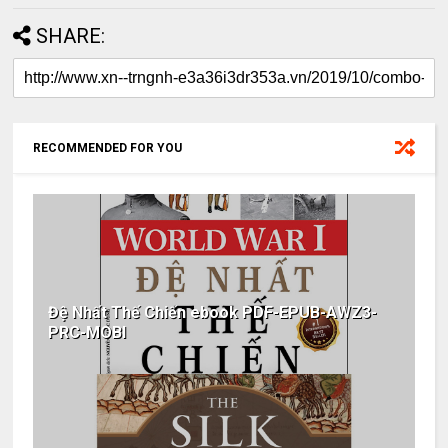
SHARE:
RECOMMENDED FOR YOU
Đệ Nhất Thế Chiến ebook PDF-EPUB-AWZ3-
PRC-MOBI