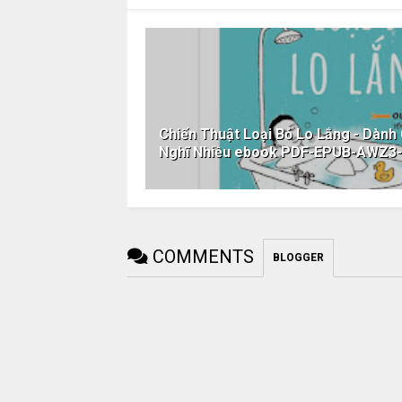
Chiến Thuật Loại Bỏ Lo Lắng - Dành 
Nghĩ Nhiều ebook PDF-EPUB-AWZ3
COMMENTS
BLOGGER