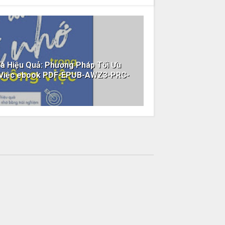
à Hiệu Quả: Phương Pháp Tối Ưu
g Việc ebook PDF-EPUB-AWZ3-PRC-