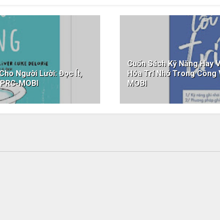
Cuốn Sách Kỹ Năng Hay V
Cho Người Lười: Đọc Ít,
Hóa Trí Nhớ Trong Côn
-PRC-MOBI
MOBI