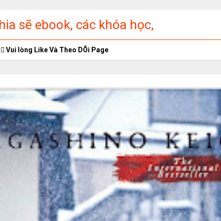
ia sẽ ebook, các khóa học,
ập miễn phí
Vui lòng Like Và Theo DÕi Page