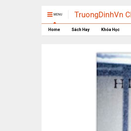
TruongDinhVn Ch
MENU
phần mềm học t
Home
Sách Hay
Khóa Học