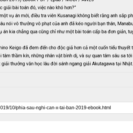
c giải bài toán đó, việc nào khó hơn?”
một vụ án mới, điều tra viên Kusanagi không biết rằng anh sắp ph
âu nói vô thưởng vô phạt của anh đã kéo người bạn thân, Manabu 
ụ án kia chẳng qua cũng chỉ như một bài toán cấp ba đơn giản, tuy
shino Keigo đã đem đến cho độc giả hơn cả một cuốn tiểu thuyết t
i tâm thầm kín, những nhân vật bình dị, và sự quan tâm sâu sa tớ
 giải thưởng văn học lâu đời sánh ngang giải Akutagawa tại Nhật.