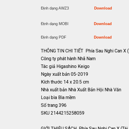
Định dạng AWZ3
Download
Định dạng MOBI
Download
Định dạng PDF
Download
THÔNG TIN CHI TIẾT Phía Sau Nghi Can X 
Công ty phát hành
Nhã Nam
Tác giả
Higashino Keigo
Ngày xuất bản
05-2019
Kích thước
14 x 20.5 cm
Nhà xuất bản
Nhà Xuất Bản Hội Nhà Văn
Loại bìa
Bìa mềm
Số trang
396
SKU
2144215258059
GIỚI THIỆU SÁCH Phía Sau Nghi Can X (Tá