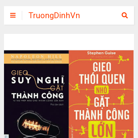
TruongDinhVn
Chia sẽ ebook,
các khóa học,
phần mềm học
tập miễn phí