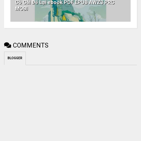
Cô Gái Để Lại ebook PDF EPUB AWZ3 PRC
MOBI
COMMENTS
BLOGGER