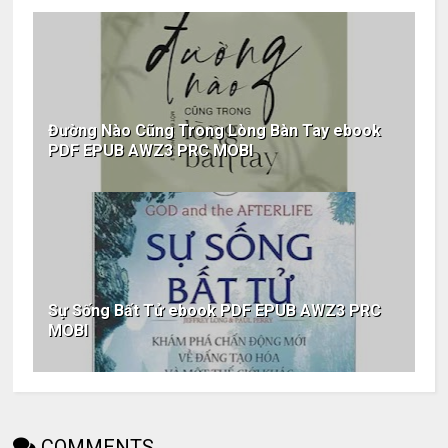
Đường Nào Cũng Trong Lòng Bàn Tay ebook
PDF EPUB AWZ3 PRC MOBI
Sự Sống Bất Tử ebook PDF EPUB AWZ3 PRC
MOBI
COMMENTS