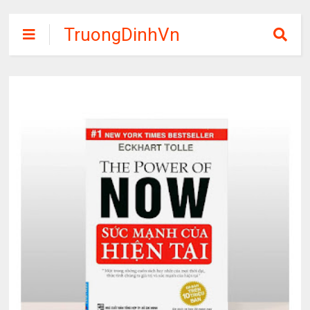
TruongDinhVn
Chia sẽ ebook,
các khóa học,
phần mềm học
tập miễn phí