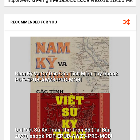
RECOMMENDED FOR YOU
Nam Kỳ Và Cư Dân Các Tỉnh Miền Tây ebook
PDF-EPUB-AWZ3-PRC-MOBI
Đại Việt Sử Ký Toàn Thư Trọn Bộ (Tái Bản
2020) ebook PDF-EPUB-AWZ3-PRC-MOBI