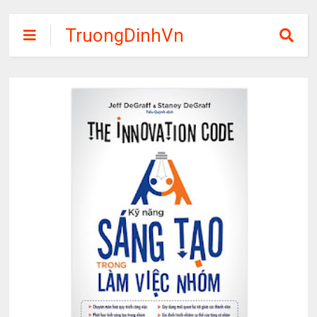
TruongDinhVn
Chia sẽ ebook,
các khóa học,
phần mềm học
tập miễn phí