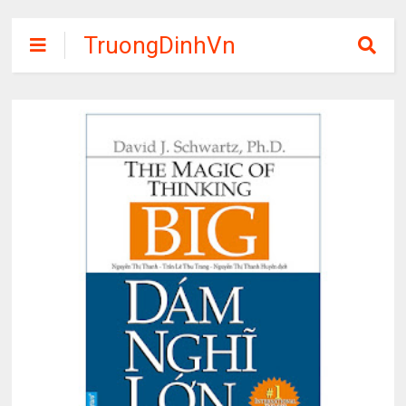
TruongDinhVn
Chia sẽ ebook,
các khóa học,
phần mềm học
tập miễn phí