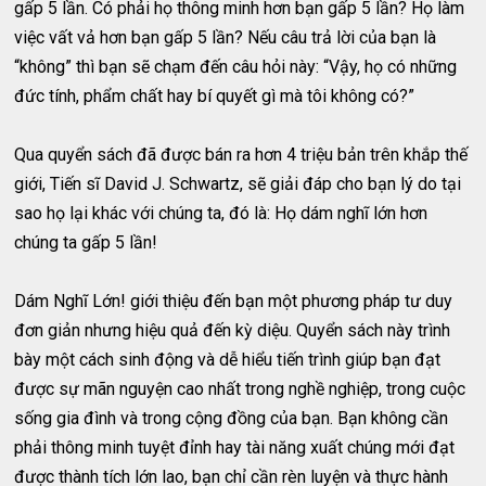
gấp 5 lần. Có phải họ thông minh hơn bạn gấp 5 lần? Họ làm
việc vất vả hơn bạn gấp 5 lần? Nếu câu trả lời của bạn là
“không” thì bạn sẽ chạm đến câu hỏi này: “Vậy, họ có những
đức tính, phẩm chất hay bí quyết gì mà tôi không có?”
Qua quyển sách đã được bán ra hơn 4 triệu bản trên khắp thế
giới, Tiến sĩ David J. Schwartz, sẽ giải đáp cho bạn lý do tại
sao họ lại khác với chúng ta, đó là: Họ dám nghĩ lớn hơn
chúng ta gấp 5 lần!
Dám Nghĩ Lớn! giới thiệu đến bạn một phương pháp tư duy
đơn giản nhưng hiệu quả đến kỳ diệu. Quyển sách này trình
bày một cách sinh động và dễ hiểu tiến trình giúp bạn đạt
được sự mãn nguyện cao nhất trong nghề nghiệp, trong cuộc
sống gia đình và trong cộng đồng của bạn. Bạn không cần
phải thông minh tuyệt đỉnh hay tài năng xuất chúng mới đạt
được thành tích lớn lao, bạn chỉ cần rèn luyện và thực hành