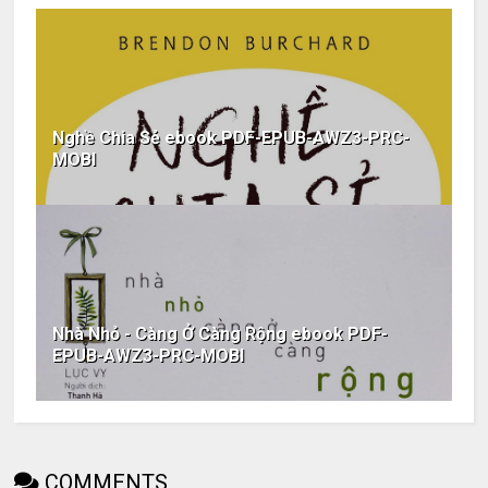
Nghề Chia Sẻ ebook PDF-EPUB-AWZ3-PRC-
MOBI
Nhà Nhỏ - Càng Ở Càng Rộng ebook PDF-
EPUB-AWZ3-PRC-MOBI
COMMENTS