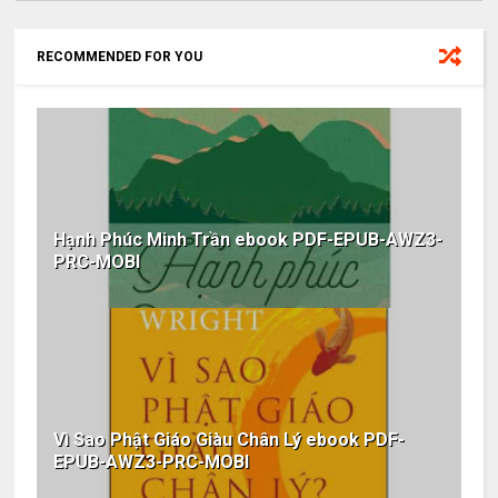
RECOMMENDED FOR YOU
Hạnh Phúc Minh Trần ebook PDF-EPUB-AWZ3-
PRC-MOBI
Vì Sao Phật Giáo Giàu Chân Lý ebook PDF-
EPUB-AWZ3-PRC-MOBI