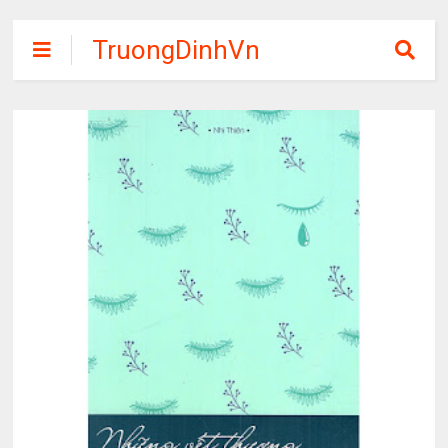
TruongDinhVn
Chia sẽ ebook,
các khóa học,
phần mềm học
tập miễn phí