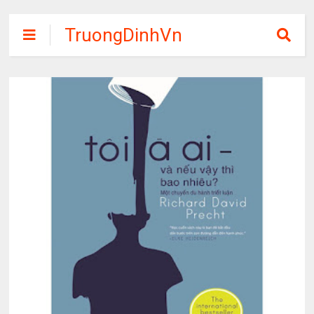
TruongDinhVn
Chia sẽ ebook,
các khóa học,
phần mềm học
tập miễn phí