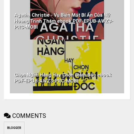
Agatha Christie - Vụ Biến Mất Bí Ẩn Của Nữ
Hoàng Trinh Thám ebook PDF-EPUB-AWZ3-
PRC-MOBI
Chọn Ngân Hàng Hay Chọn Giám Đốc ebook
PDF-EPUB-AWZ3-PRC-MOBI
COMMENTS
BLOGGER