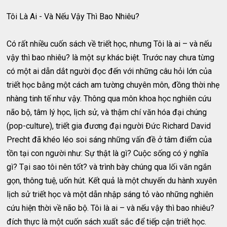
Tôi Là Ai - Và Nếu Vậy Thì Bao Nhiêu?
Có rất nhiều cuốn sách về triết học, nhưng Tôi là ai – và nếu
vậy thì bao nhiêu? là một sự khác biệt. Trước nay chưa từng
có một ai dẫn dắt người đọc đến với những câu hỏi lớn của
triết học bằng một cách am tường chuyên môn, đồng thời nhẹ
nhàng tinh tế như vậy. Thông qua môn khoa học nghiên cứu
não bộ, tâm lý học, lịch sử, và thậm chí văn hóa đại chúng
(pop-culture), triết gia đương đại người Đức Richard David
Precht đã khéo léo soi sáng những vấn đề ở tâm điểm của
tồn tại con người như: Sự thật là gì? Cuộc sống có ý nghĩa
gì? Tại sao tôi nên tốt? và trình bày chúng qua lối văn ngắn
gọn, thông tuệ, uốn hút. Kết quả là một chuyến du hành xuyên
lịch sử triết học và một dẫn nhập sáng tỏ vào những nghiên
cứu hiện thời về não bộ. Tôi là ai – và nếu vậy thì bao nhiêu?
đích thực là một cuốn sách xuất sắc để tiếp cận triết học.