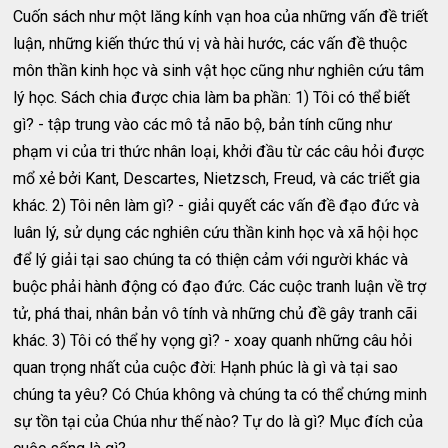
Cuốn sách như một lăng kính vạn hoa của những vấn đề triết
luận, những kiến thức thú vị và hài hước, các vấn đề thuộc
môn thần kinh học và sinh vật học cũng như nghiên cứu tâm
lý học. Sách chia được chia làm ba phần: 1) Tôi có thể biết
gì? - tập trung vào các mô tả não bộ, bản tính cũng như
phạm vi của tri thức nhân loại, khởi đầu từ các câu hỏi được
mổ xẻ bởi Kant, Descartes, Nietzsch, Freud, và các triết gia
khác. 2) Tôi nên làm gì? - giải quyết các vấn đề đạo đức và
luân lý, sử dụng các nghiên cứu thần kinh học và xã hội học
để lý giải tại sao chúng ta có thiện cảm với người khác và
buộc phải hành động có đạo đức. Các cuộc tranh luận về trợ
tử, phá thai, nhân bản vô tính và những chủ đề gây tranh cãi
khác. 3) Tôi có thể hy vọng gì? - xoay quanh những câu hỏi
quan trọng nhất của cuộc đời: Hạnh phúc là gì và tại sao
chúng ta yêu? Có Chúa không và chúng ta có thể chứng minh
sự tồn tại của Chúa như thế nào? Tự do là gì? Mục đích của