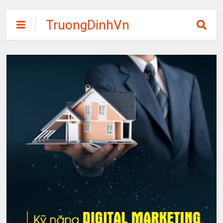
TruongDinhVn
Chia sẽ ebook,
các khóa học,
phần mềm học
tập miễn phí