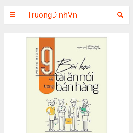
TruongDinhVn
Chia sẽ ebook,
các khóa học,
phần mềm học
tập miễn phí