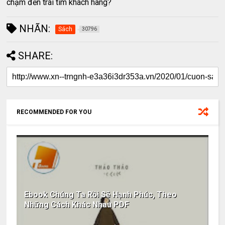
chạm đến trái tim khách hàng?
NHÃN:
Sách
30796
SHARE:
RECOMMENDED FOR YOU
Ebook Chúng Ta Rồi Sẽ Hạnh Phúc, Theo
Những Cách Khác Nhau PDF