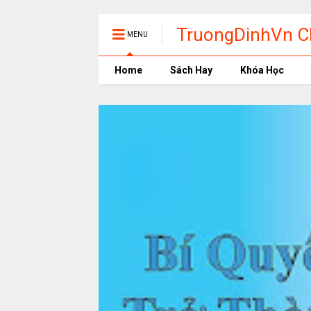
TruongDinhVn Ch
MENU
phần mềm học t
Home
Sách Hay
Khóa Học