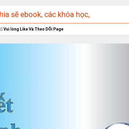
ia sẽ ebook, các khóa học,
ập miễn phí
Vui lòng Like Và Theo DÕi Page