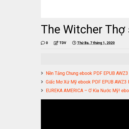
The Witcher Thợ 
0
TDV
Thứ Ba, 7 tháng 1, 2020
Nền Tảng Chung ebook PDF EPUB AWZ3
Giấc Mơ Xứ Mỹ ebook PDF EPUB AWZ3
EUREKA AMERICA – Ơ Kìa Nước Mỹ! eb