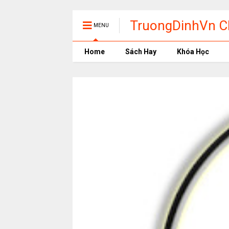
TruongDinhVn Ch
MENU
phần mềm học t
Home
Sách Hay
Khóa Học