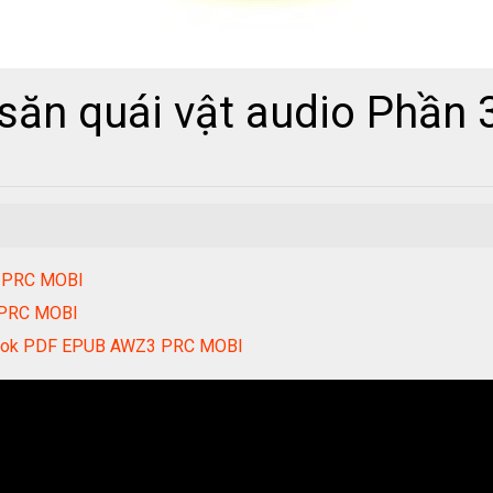
săn quái vật audio Phần 
 PRC MOBI
 PRC MOBI
ook PDF EPUB AWZ3 PRC MOBI