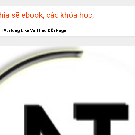
ia sẽ ebook, các khóa học,
ập miễn phí
Vui lòng Like Và Theo DÕi Page