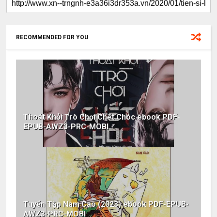
RECOMMENDED FOR YOU
Thoát Khỏi Trò Chơi Chết Chóc ebook PDF-
EPUB-AWZ3-PRC-MOBI
Tuyển Tập Nam Cao (2023) ebook PDF-EPUB-
AWZ3-PRC-MOBI