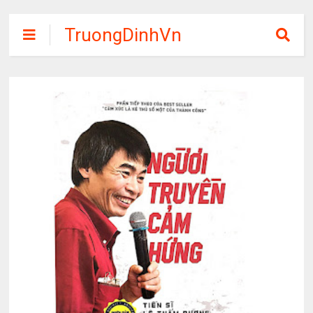
TruongDinhVn
Chia sẽ ebook,
các khóa học,
phần mềm học
tập miễn phí