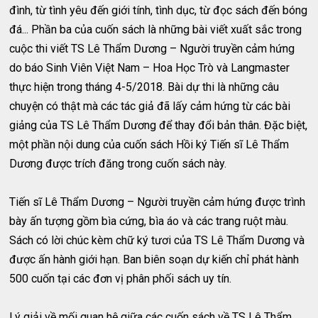
đình, từ tình yêu đến giới tính, tình dục, từ đọc sách đến bóng
đá... Phần ba của cuốn sách là những bài viết xuất sắc trong
cuộc thi viết TS Lê Thẩm Dương – Người truyền cảm hứng
do báo Sinh Viên Việt Nam – Hoa Học Trò và Langmaster
thực hiện trong tháng 4-5/2018. Bài dự thi là những câu
chuyện có thật mà các tác giả đã lấy cảm hứng từ các bài
giảng của TS Lê Thẩm Dương để thay đổi bản thân. Đặc biệt,
một phần nội dung của cuốn sách Hồi ký Tiến sĩ Lê Thẩm
Dương được trích đăng trong cuốn sách này.
Tiến sĩ Lê Thẩm Dương – Người truyền cảm hứng được trình
bày ấn tượng gồm bìa cứng, bìa áo và các trang ruột màu.
Sách có lời chúc kèm chữ ký tươi của TS Lê Thẩm Dương và
được ấn hành giới hạn. Ban biên soạn dự kiến chỉ phát hành
500 cuốn tại các đơn vị phân phối sách uy tín.
Lý giải về mối quan hệ giữa các cuốn sách về TS Lê Thẩm