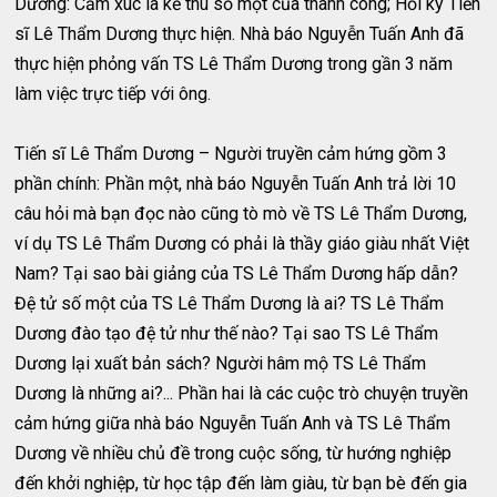
Dương: Cảm xúc là kẻ thù số một của thành công; Hồi ký Tiến
sĩ Lê Thẩm Dương thực hiện. Nhà báo Nguyễn Tuấn Anh đã
thực hiện phỏng vấn TS Lê Thẩm Dương trong gần 3 năm
làm việc trực tiếp với ông.
Tiến sĩ Lê Thẩm Dương – Người truyền cảm hứng gồm 3
phần chính: Phần một, nhà báo Nguyễn Tuấn Anh trả lời 10
câu hỏi mà bạn đọc nào cũng tò mò về TS Lê Thẩm Dương,
ví dụ TS Lê Thẩm Dương có phải là thầy giáo giàu nhất Việt
Nam? Tại sao bài giảng của TS Lê Thẩm Dương hấp dẫn?
Đệ tử số một của TS Lê Thẩm Dương là ai? TS Lê Thẩm
Dương đào tạo đệ tử như thế nào? Tại sao TS Lê Thẩm
Dương lại xuất bản sách? Người hâm mộ TS Lê Thẩm
Dương là những ai?... Phần hai là các cuộc trò chuyện truyền
cảm hứng giữa nhà báo Nguyễn Tuấn Anh và TS Lê Thẩm
Dương về nhiều chủ đề trong cuộc sống, từ hướng nghiệp
đến khởi nghiệp, từ học tập đến làm giàu, từ bạn bè đến gia