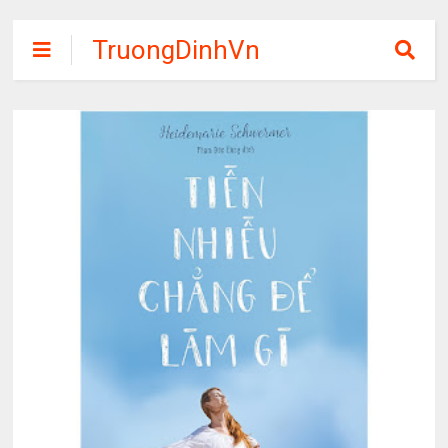
TruongDinhVn
Chia sẽ ebook,
các khóa học,
phần mềm học
tập miễn phí