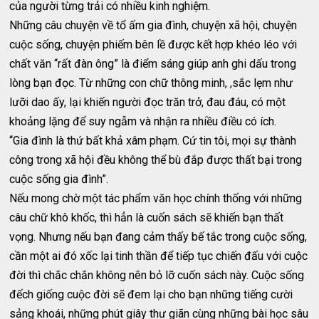
của người từng trải có nhiều kinh nghiệm.
Những câu chuyện về tổ ấm gia đình, chuyện xã hội, chuyện
cuộc sống, chuyện phiếm bên lề được kết hợp khéo léo với
chất văn “rất đàn ông” là điểm sáng giúp anh ghi dấu trong
lòng bạn đọc. Từ những con chữ thông minh, ,sắc lẹm như
lưỡi dao ấy, lại khiến người đọc trăn trở, đau đáu, có một
khoảng lặng để suy ngẫm và nhận ra nhiều điều có ích.
“Gia đình là thứ bất khả xâm phạm. Cứ tin tôi, mọi sự thành
công trong xã hội đều không thể bù đắp được thất bại trong
cuộc sống gia đình”.
Nếu mong chờ một tác phẩm văn học chính thống với những
câu chữ khô khốc, thì hẳn là cuốn sách sẽ khiến bạn thất
vọng. Nhưng nếu bạn đang cảm thấy bế tắc trong cuộc sống,
cần một ai đó xốc lại tinh thần để tiếp tục chiến đấu với cuộc
đời thì chắc chắn không nên bỏ lỡ cuốn sách này. Cuộc sống
đếch giống cuộc đời sẽ đem lại cho bạn những tiếng cười
sảng khoái, những phút giây thư giãn cùng những bài học sâu