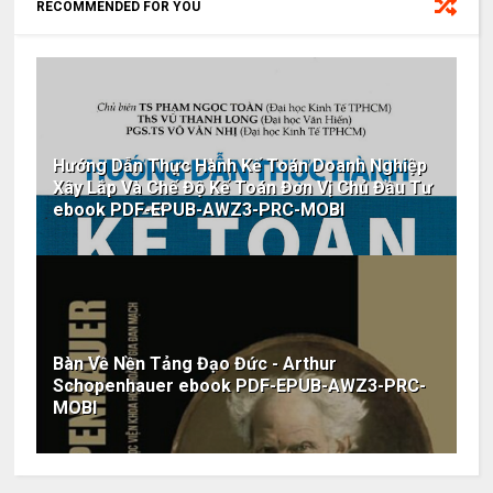
RECOMMENDED FOR YOU
Hướng Dẫn Thực Hành Kế Toán Doanh Nghiệp
Xây Lắp Và Chế Độ Kế Toán Đơn Vị Chủ Đầu Tư
ebook PDF-EPUB-AWZ3-PRC-MOBI
Bàn Về Nền Tảng Đạo Đức - Arthur
Schopenhauer ebook PDF-EPUB-AWZ3-PRC-
MOBI