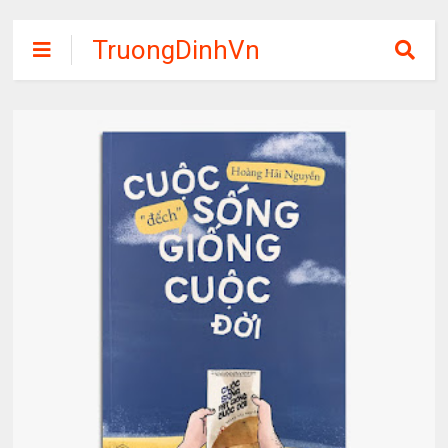
TruongDinhVn
Chia sẽ ebook,
các khóa học,
phần mềm học
tập miễn phí