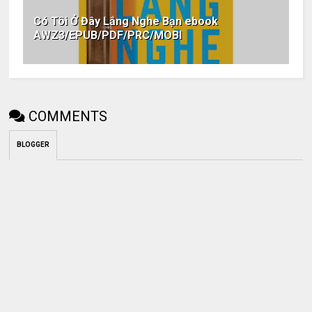
Có Tôi Ở Đây Lắng Nghe Bạn ebook
AWZ3/EPUB/PDF/PRC/MOBI
COMMENTS
BLOGGER