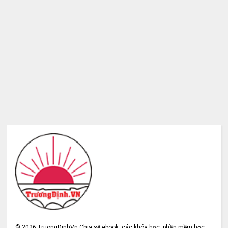
©
2026
TruongDinhVn Chia sẽ ebook, các khóa học, phần mềm học