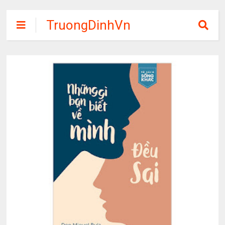
TruongDinhVn
Chia sẽ ebook,
các khóa học,
phần mềm học
tập miễn phí