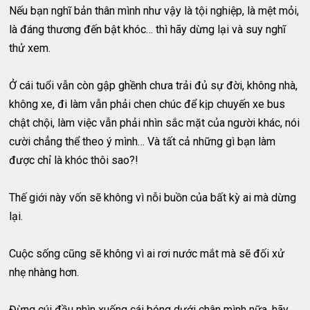
Nếu bạn nghĩ bản thân mình như vậy là tội nghiệp, là mệt mỏi,
là đáng thương đến bật khóc… thì hãy dừng lại và suy nghĩ
thử xem.
Ở cái tuổi vẫn còn gập ghềnh chưa trải đủ sự đời, không nhà,
không xe, đi làm vẫn phải chen chúc để kịp chuyến xe bus
chật chội, làm việc vẫn phải nhìn sắc mặt của người khác, nói
cười chẳng thể theo ý mình… Và tất cả những gì bạn làm
được chỉ là khóc thôi sao?!
Thế giới này vốn sẽ không vì nỗi buồn của bất kỳ ai mà dừng
lại.
Cuộc sống cũng sẽ không vì ai rơi nước mắt mà sẽ đối xử
nhẹ nhàng hơn.
Đừng cúi đầu nhìn xuống cái bóng dưới chân mình nữa, hãy