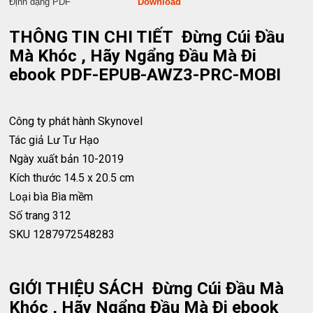
Định dạng PDF
Download
THÔNG TIN CHI TIẾT Đừng Cúi Đầu
Mà Khóc , Hãy Ngẩng Đầu Mà Đi
ebook PDF-EPUB-AWZ3-PRC-MOBI
Công ty phát hành
Skynovel
Tác giả
Lư Tư Hạo
Ngày xuất bản
10-2019
Kích thước
14.5 x 20.5 cm
Loại bìa
Bìa mềm
Số trang
312
SKU
1287972548283
GIỚI THIỆU SÁCH Đừng Cúi Đầu Mà
Khóc , Hãy Ngẩng Đầu Mà Đi ebook