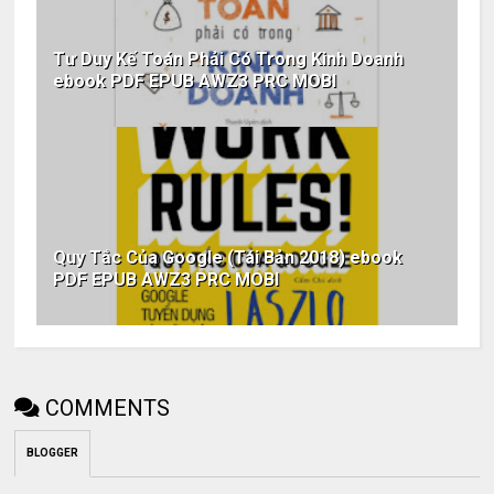
Tư Duy Kế Toán Phải Có Trong Kinh Doanh
ebook PDF EPUB AWZ3 PRC MOBI
Quy Tắc Của Google (Tái Bản 2018) ebook
PDF EPUB AWZ3 PRC MOBI
COMMENTS
BLOGGER