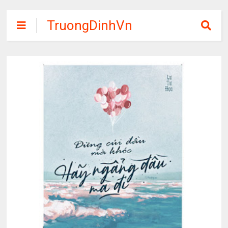
TruongDinhVn
Chia sẽ ebook,
các khóa học,
phần mềm học
tập miễn phí