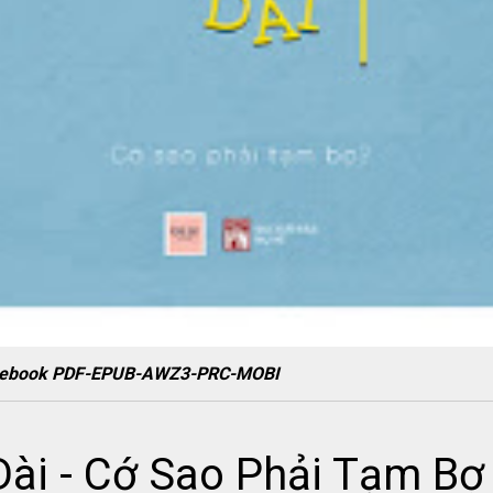
Bợ ebook PDF-EPUB-AWZ3-PRC-MOBI
Dài - Cớ Sao Phải Tạm Bợ