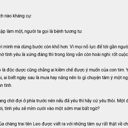
ch nào kháng cự:
nhập làm một, người ta gọi là bệnh tương tư.
 mình mà dừng bước còn khổ hơn. Vì mọi nỗ lực để tới gần người t
ờ tình yêu là xứng đáng thì trong lòng vẫn còn hoài nghi: rốt cuộ
 là độc dược cũng chẳng ai kiềm chế được ý muốn của con tim. Yê
i, ai biết ngày sau là mưa hay nắng nên lo gì chuyện tâm ý một ng
n tình.
đang chờ đợi ở phía trước nên nếu đã yêu thì hãy cứ yêu thôi. Mộ
ười, tình yêu sẽ mỉm cười vào một sớm mai bất ngờ?
của chàng trai tên Leo được viết ra với những tâm sự rất thật về