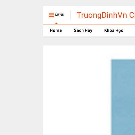
TruongDinhVn Ch
MENU
phần mềm học t
Home
Sách Hay
Khóa Học