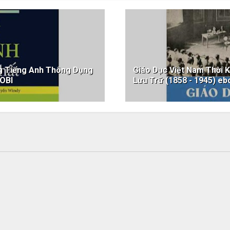
ng Tiếng Anh Thông Dụng
Giáo Dục Việt Nam Thời K
OBI
Lưu Trữ (1858 - 1945) 