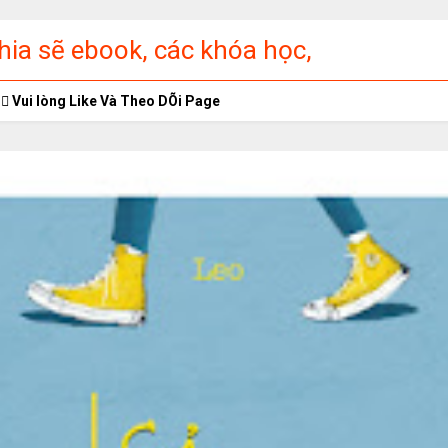
ia sẽ ebook, các khóa học,
ập miễn phí
Vui lòng Like Và Theo DÕi Page