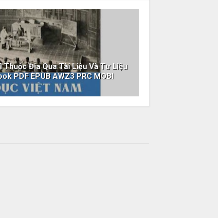
ì Thuộc Địa Qua Tài Liệu Và Tư Liệu
ebook PDF EPUB AWZ3 PRC MOBI