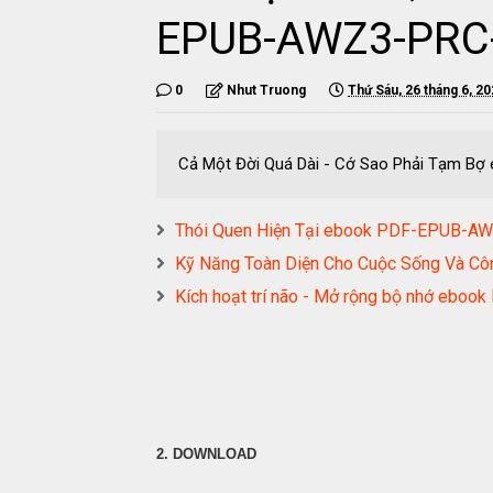
EPUB-AWZ3-PRC
0
Nhut Truong
Thứ Sáu, 26 tháng 6, 2
Cả Một Đời Quá Dài - Cớ Sao Phải Tạm 
Thói Quen Hiện Tại ebook PDF-EPUB-
Kỹ Năng Toàn Diện Cho Cuộc Sống Và 
Kích hoạt trí não - Mở rộng bộ nhớ e
2. DOWNLOAD