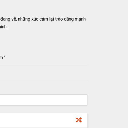
 đang về, những xúc cảm lại trào dâng mạnh
ình.
m.”