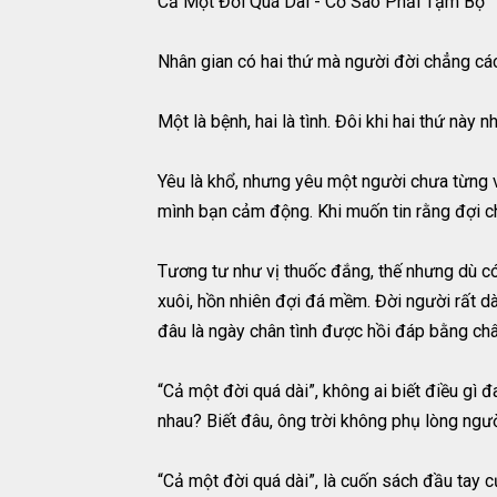
Cả Một Đời Quá Dài - Cớ Sao Phải Tạm Bợ
Nhân gian có hai thứ mà người đời chẳng cá
Một là bệnh, hai là tình. Đôi khi hai thứ này 
Yêu là khổ, nhưng yêu một người chưa từng vì
mình bạn cảm động. Khi muốn tin rằng đợi ch
Tương tư như vị thuốc đắng, thế nhưng dù có
xuôi, hồn nhiên đợi đá mềm. Đời người rất dà
đâu là ngày chân tình được hồi đáp bằng châ
“Cả một đời quá dài”, không ai biết điều gì 
nhau? Biết đâu, ông trời không phụ lòng ng
“Cả một đời quá dài”, là cuốn sách đầu tay 