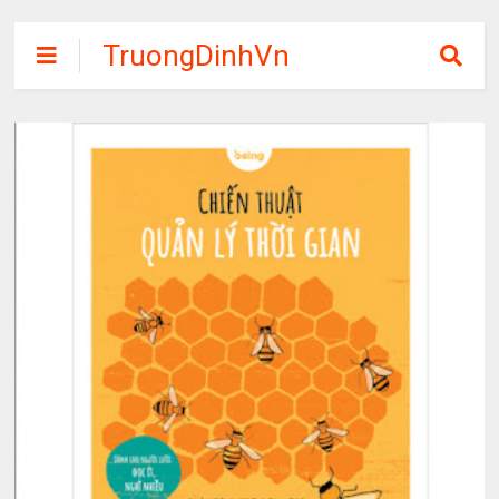
TruongDinhVn
Chia sẽ ebook,
các khóa học,
phần mềm học
tập miễn phí