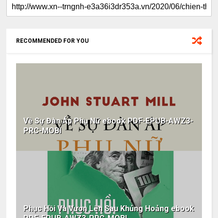
RECOMMENDED FOR YOU
Về Sự Đàn Áp Phụ Nữ ebook PDF-EPUB-AWZ3-
PRC-MOBI
Phục Hồi Và Vươn Lên Sau Khủng Hoảng ebook