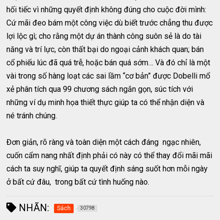
hối tiếc vì những quyết định không đúng cho cuộc đời mình:
Cứ mãi đeo bám một công việc dù biết trước chẳng thu được
lợi lộc gì; cho rằng một dự án thành công suôn sẻ là do tài
năng và trí lực, còn thất bại do ngoại cảnh khách quan; bán
cổ phiếu lúc đã quá trễ, hoặc bán quá sớm… Và đó chỉ là một
vài trong số hàng loạt các sai lầm “cơ bản” được Dobelli mổ
xẻ phân tích qua 99 chương sách ngắn gọn, súc tích với
những ví dụ minh họa thiết thực giúp ta có thể nhận diện và
né tránh chúng.
Đơn giản, rõ ràng và toàn diện một cách đáng ngạc nhiên,
cuốn cẩm nang nhất định phải có này có thể thay đổi mãi mãi
cách ta suy nghĩ, giúp ta quyết định sáng suốt hơn mỗi ngày
ở bất cứ đâu, trong bất cứ tình huống nào.
NHÃN:
Sách
30798