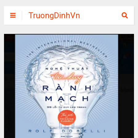
TruongDinhVn
Chia sẽ ebook,
các khóa học,
phần mềm học
tập miễn phí