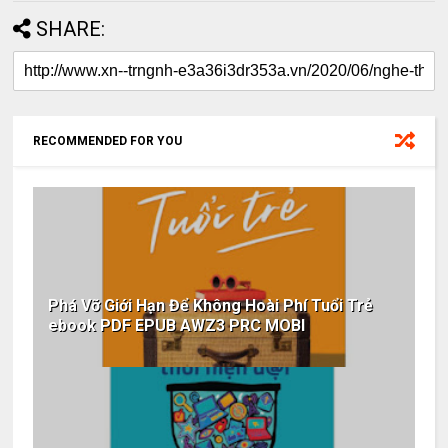
SHARE:
RECOMMENDED FOR YOU
Phá Vỡ Giới Hạn Để Không Hoài Phí Tuổi Trẻ
ebook PDF EPUB AWZ3 PRC MOBI