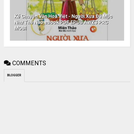
Kể Chuyện Văn Hoá Việt - Người Xưa Đã Mặc
Như Thế Nào ebook PDF EPUB AWZ3 PRC
MOBI
COMMENTS
BLOGGER