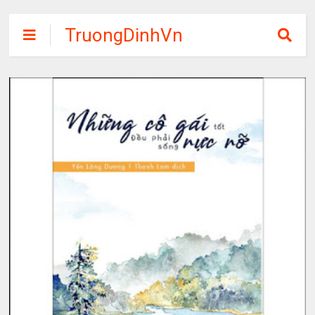
TruongDinhVn
Chia sẽ ebook,
các khóa học,
phần mềm học
tập miễn phí