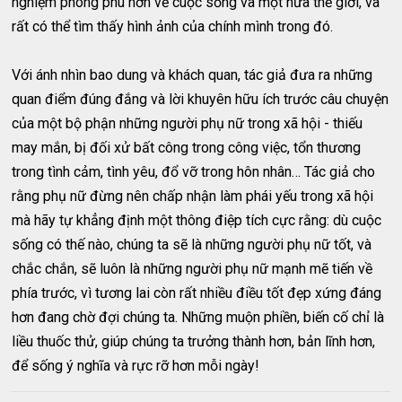
nghiệm phong phú hơn về cuộc sống và một nửa thế giới, và
rất có thể tìm thấy hình ảnh của chính mình trong đó.
Với ánh nhìn bao dung và khách quan, tác giả đưa ra những
quan điểm đúng đắng và lời khuyên hữu ích trước câu chuyện
của một bộ phận những người phụ nữ trong xã hội - thiếu
may mắn, bị đối xử bất công trong công việc, tổn thương
trong tình cảm, tình yêu, đổ vỡ trong hôn nhân… Tác giả cho
rằng phụ nữ đừng nên chấp nhận làm phái yếu trong xã hội
mà hãy tự khẳng định một thông điệp tích cực rằng: dù cuộc
sống có thế nào, chúng ta sẽ là những người phụ nữ tốt, và
chắc chắn, sẽ luôn là những người phụ nữ mạnh mẽ tiến về
phía trước, vì tương lai còn rất nhiều điều tốt đẹp xứng đáng
hơn đang chờ đợi chúng ta. Những muộn phiền, biến cố chỉ là
liều thuốc thử, giúp chúng ta trưởng thành hơn, bản lĩnh hơn,
để sống ý nghĩa và rực rỡ hơn mỗi ngày!