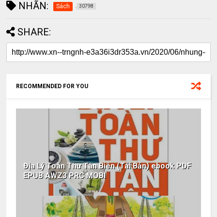
NHÃN:
Sách
30798
SHARE:
RECOMMENDED FOR YOU
Địa Lý Toàn Thư Tân Biên (Tái Bản) ebook PDF
EPUB AWZ3 PRC MOBI