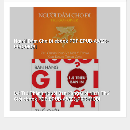
Người Dám Cho Đi ebook PDF-EPUB-AWZ3-
PRC-MOBI
Để Trở Thành Người Bán Hàng Giỏi Nhất Thế
Giới ebook PDF-EPUB-AWZ3-PRC-MOBI