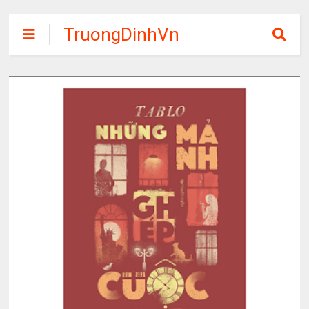
TruongDinhVn
Chia sẽ ebook,
các khóa học,
phần mềm học
tập miễn phí