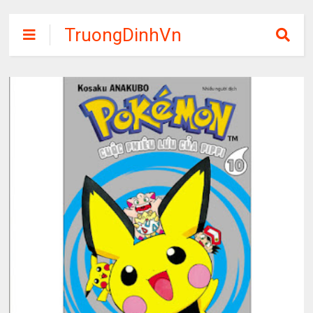
TruongDinhVn
Chia sẽ ebook,
các khóa học,
phần mềm học
tập miễn phí