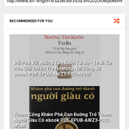
RECOMMENDED FOR YOU
Đối Phó Với Những Tên Khốn Tài Ba - 19 Bí Kíp
Hóa Giải Chiêu Trò Hạ Đẳng Nơi Công Sở
ebook PDF-EPUB-AWZ3-PRC-MOBI
Thành Công Khám Phá Con Đường Trở Thành
Người Giàu Có ebook PDF-EPUB-AWZ3-PRC-
MOBI