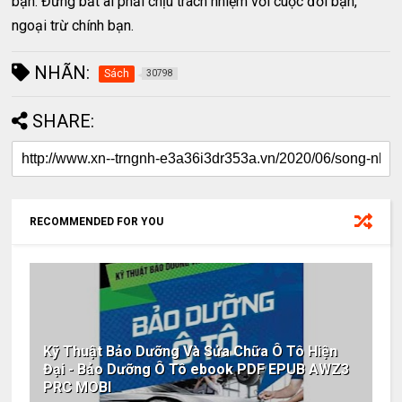
bạn. Đừng bắt ai phải chịu trách nhiệm với cuộc đời bạn,
ngoại trừ chính bạn.
NHÃN:
Sách
30798
SHARE:
RECOMMENDED FOR YOU
Kỹ Thuật Bảo Dưỡng Và Sửa Chữa Ô Tô Hiện
Đại - Bảo Dưỡng Ô Tô ebook PDF EPUB AWZ3
PRC MOBI