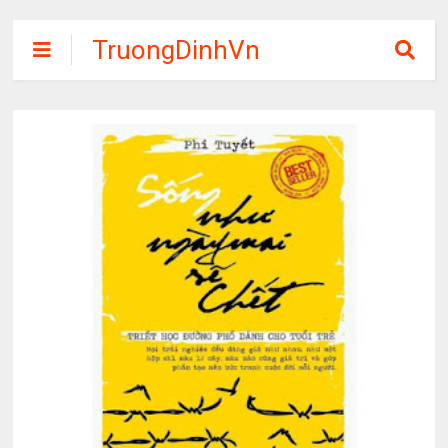
TruongDinhVn
Chia sẽ ebook,
các khóa học,
phần mềm học
tập miễn phí