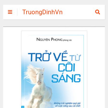
TruongDinhVn
Chia sẽ ebook,
các khóa học,
phần mềm học
tập miễn phí