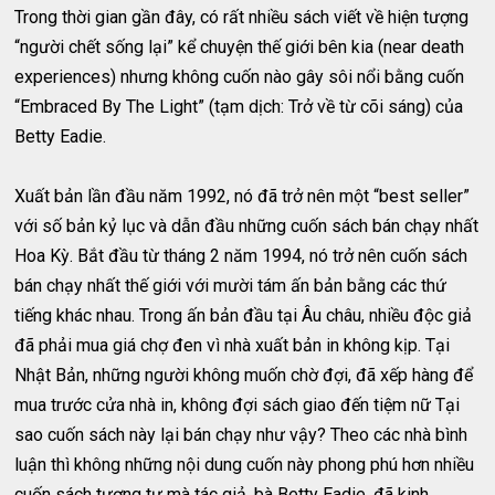
Trong thời gian gần đây, có rất nhiều sách viết về hiện tượng
“người chết sống lại” kể chuyện thế giới bên kia (near death
experiences) nhưng không cuốn nào gây sôi nổi bằng cuốn
“Embraced By The Light” (tạm dịch: Trở về từ cõi sáng) của
Betty Eadie.
Xuất bản lần đầu năm 1992, nó đã trở nên một “best seller”
với số bản kỷ lục và dẫn đầu những cuốn sách bán chạy nhất
Hoa Kỳ. Bắt đầu từ tháng 2 năm 1994, nó trở nên cuốn sách
bán chạy nhất thế giới với mười tám ấn bản bằng các thứ
tiếng khác nhau. Trong ấn bản đầu tại Âu châu, nhiều độc giả
đã phải mua giá chợ đen vì nhà xuất bản in không kịp. Tại
Nhật Bản, những người không muốn chờ đợi, đã xếp hàng để
mua trước cửa nhà in, không đợi sách giao đến tiệm nữ Tại
sao cuốn sách này lại bán chạy như vậy? Theo các nhà bình
luận thì không những nội dung cuốn này phong phú hơn nhiều
cuốn sách tương tự mà tác giả, bà Betty Eadie, đã kinh