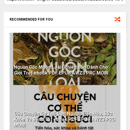
RECOMMENDED FOR YOU
Nguồn Gốc Muôn Loài (Phiên Bản Dành Cho
Giới Trẻ) ebook PDF EPUB AWZ3 PRC MOBI
Câu Chuyện Cơ Thể Con Người: Tiến Hóa, Sức
Khỏe Và Bệnh Tật ebook PDF EPUB AWZ3 PRC
MOBI