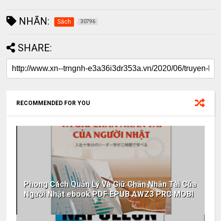
NHÃN:
Sách
30796
SHARE:
RECOMMENDED FOR YOU
Phong Cách Quản Lý Và Giữ Chân Nhân Tài Của
Người Nhật ebook PDF EPUB AWZ3 PRC MOBI