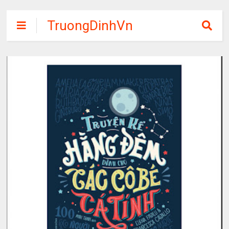
TruongDinhVn
Chia sẽ ebook,
các khóa học,
phần mềm học
tập miễn phí