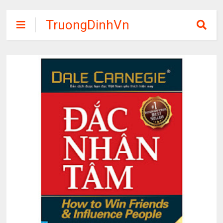
TruongDinhVn
Chia sẽ ebook,
các khóa học,
phần mềm học
tập miễn phí