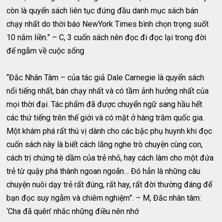
còn là quyển sách liên tục đứng đầu danh mục sách bán
chạy nhất do thời báo NewYork Times bình chọn trọng suốt
10 năm liền.” – C, 3 cuốn sách nên đọc đi đọc lại trong đời
để ngẫm về cuộc sống
“Đắc Nhân Tâm – của tác giả Dale Carnegie là quyển sách
nổi tiếng nhất, bán chạy nhất và có tầm ảnh hưởng nhất của
mọi thời đại. Tác phẩm đã được chuyển ngữ sang hầu hết
các thứ tiếng trên thế giới và có mặt ở hàng trăm quốc gia.
Một khám phá rất thú vị dành cho các bậc phụ huynh khi đọc
cuốn sách này là biết cách lắng nghe trò chuyện cùng con,
cách trị chứng tè dầm của trẻ nhỏ, hay cách làm cho một đứa
trẻ từ quậy phá thành ngoan ngoãn… Đó hẳn là những câu
chuyện nuôi dạy trẻ rất đúng, rất hay, rất đời thường đáng để
bạn đọc suy ngẫm và chiêm nghiệm”. – M, Đắc nhân tâm:
‘Cha đã quên’ nhắc những điều nên nhớ