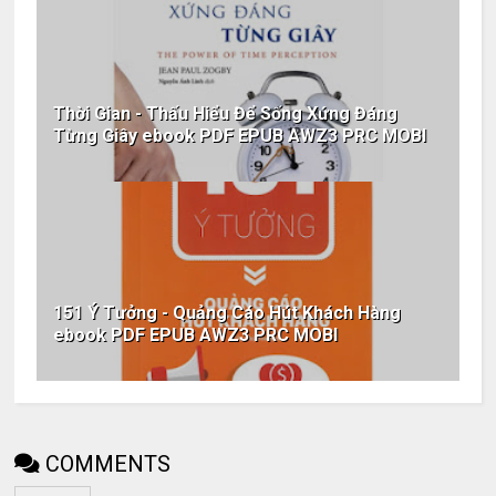
Thời Gian - Thấu Hiểu Để Sống Xứng Đáng
Từng Giây ebook PDF EPUB AWZ3 PRC MOBI
151 Ý Tưởng - Quảng Cáo Hút Khách Hàng
ebook PDF EPUB AWZ3 PRC MOBI
COMMENTS