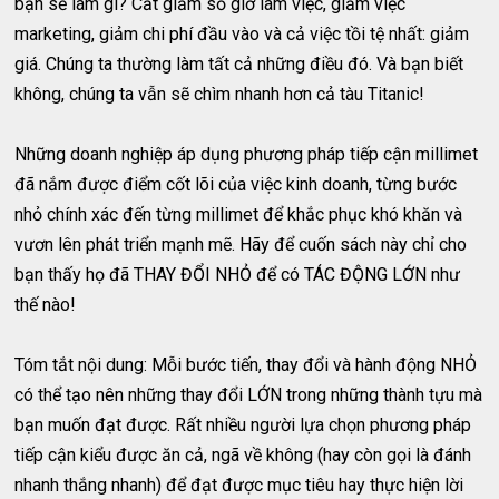
bạn sẽ làm gì? Cắt giảm số giờ làm việc, giảm việc
marketing, giảm chi phí đầu vào và cả việc tồi tệ nhất: giảm
giá. Chúng ta thường làm tất cả những điều đó. Và bạn biết
không, chúng ta vẫn sẽ chìm nhanh hơn cả tàu Titanic!
Những doanh nghiệp áp dụng phương pháp tiếp cận millimet
đã nắm được điểm cốt lõi của việc kinh doanh, từng bước
nhỏ chính xác đến từng millimet để khắc phục khó khăn và
vươn lên phát triển mạnh mẽ. Hãy để cuốn sách này chỉ cho
bạn thấy họ đã THAY ĐỔI NHỎ để có TÁC ĐỘNG LỚN như
thế nào!
Tóm tắt nội dung: Mỗi bước tiến, thay đổi và hành động NHỎ
có thể tạo nên những thay đổi LỚN trong những thành tựu mà
bạn muốn đạt được. Rất nhiều người lựa chọn phương pháp
tiếp cận kiểu được ăn cả, ngã về không (hay còn gọi là đánh
nhanh thắng nhanh) để đạt được mục tiêu hay thực hiện lời