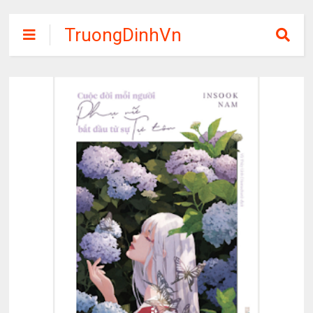
TruongDinhVn
Chia sẽ ebook,
các khóa học,
phần mềm học
tập miễn phí