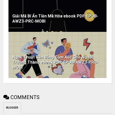
Giải Mã Bí Ẩn Tiền Mã Hóa ebook PDF-EPUB-
AWZ3-PRC-MOBI
Nghệ Thuật Cân Bằng Cảm Xúc Cho Người
Trưởng Thành ebook PDF-EPUB-AWZ3-PRC-
MOBI
COMMENTS
BLOGGER