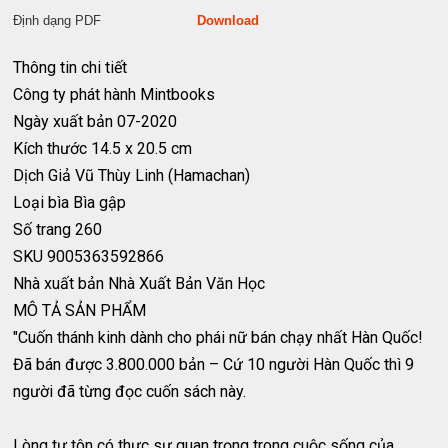
Định dạng PDF
Download
Thông tin chi tiết
Công ty phát hành
Mintbooks
Ngày xuất bản
07-2020
Kích thước
14.5 x 20.5 cm
Dịch Giả
Vũ Thùy Linh (Hamachan)
Loại bìa
Bìa gập
Số trang
260
SKU
9005363592866
Nhà xuất bản
Nhà Xuất Bản Văn Học
MÔ TẢ SẢN PHẨM
"Cuốn thánh kinh dành cho phái nữ bán chạy nhất Hàn Quốc!
Đã bán được 3.800.000 bản – Cứ 10 người Hàn Quốc thì 9
người đã từng đọc cuốn sách này.
Lòng tự tôn có thực sự quan trọng trong cuộc sống của