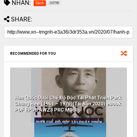
NHÃN:
Sách
30798
SHARE:
RECOMMENDED FOR YOU
Hàn Quốc Dưới Chế Độ Độc Tài Phát Triển Park
Chung Hee (1961 – 1979)(Tái Bản 2020) ebook
PDF EPUB AWZ3 PRC MOBI