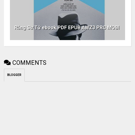
Răng Sư Tử ebook PDF EPUB AWZ3 PRC MOBI
COMMENTS
BLOGGER