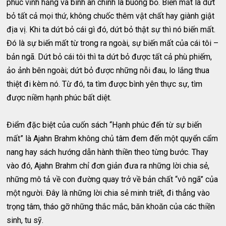
phúc vĩnh hằng và bình an chính là buông bỏ. Biến mất là dứt
bỏ tất cả mọi thứ, không chuốc thêm vật chất hay giành giật
địa vị. Khi ta dứt bỏ cái gì đó, dứt bỏ thật sự thì nó biến mất.
Đó là sự biến mất từ trong ra ngoài, sự biến mất của cái tôi –
bản ngã. Dứt bỏ cái tôi thì ta dứt bỏ được tất cả phù phiếm,
ảo ảnh bên ngoài; dứt bỏ được những nỗi đau, lo lắng thua
thiệt đi kèm nó. Từ đó, ta tìm được bình yên thực sự, tìm
được niềm hạnh phúc bất diệt.
Điểm đặc biệt của cuốn sách “Hạnh phúc đến từ sự biến
mất” là Ajahn Brahm không chủ tâm đem đến một quyển cẩm
nang hay sách hướng dẫn hành thiền theo từng bước. Thay
vào đó, Ajahn Brahm chỉ đơn giản đưa ra những lời chia sẻ,
những mô tả về con đường quay trở về bản chất “vô ngã” của
một người. Đây là những lời chia sẻ minh triết, đi thẳng vào
trọng tâm, tháo gỡ những thắc mắc, băn khoăn của các thiền
sinh, tu sỹ.