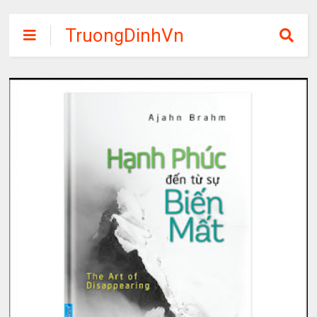
TruongDinhVn
Chia sẽ ebook,
các khóa học,
phần mềm học
tập miễn phí