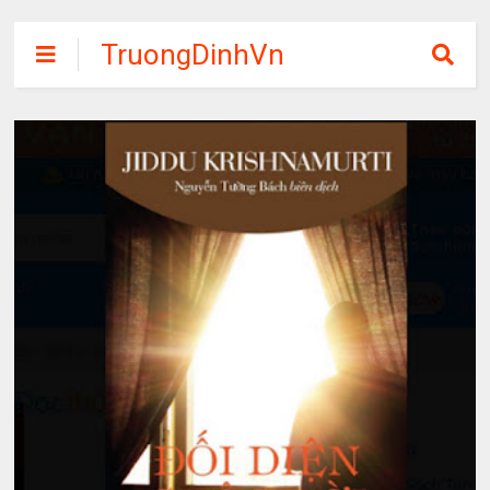
TruongDinhVn
Chia sẽ ebook,
các khóa học,
phần mềm học
tập miễn phí