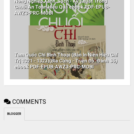
Nông Nghiệp Xanh, Sạch - Kỹ Thuật Trồng
Chuối An Toàn Hiệu Quả ebook PDF-EPUB-
AWZ3-PRC-MOBI
Tam Quốc Chí Bình Thoại (Bản In Niên Hiệu Chí
Trị 1321 - 1323)(Bìa Cứng - Triện Đỏ -Đánh Số)
ebook PDF-EPUB-AWZ3-PRC-MOBI
COMMENTS
BLOGGER