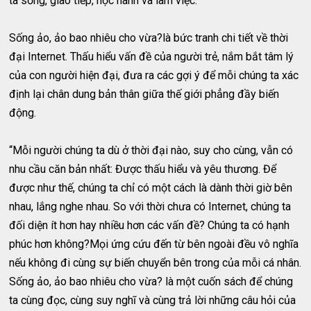
ta sống, giao tiếp, học hành và làm việc.
Sống ảo, ảo bao nhiêu cho vừa?là bức tranh chi tiết về thời
đại Internet. Thấu hiểu vấn đề của người trẻ, nắm bắt tâm lý
của con người hiện đại, đưa ra các gợi ý để mỗi chúng ta xác
định lại chân dung bản thân giữa thế giới phẳng đầy biến
động.
“Mỗi người chúng ta dù ở thời đại nào, suy cho cùng, vẫn có
nhu cầu căn bản nhất: Được thấu hiểu và yêu thương. Để
được như thế, chúng ta chỉ có một cách là dành thời giờ bên
nhau, lắng nghe nhau. So với thời chưa có Internet, chúng ta
đối diện ít hơn hay nhiều hơn các vấn đề? Chúng ta có hạnh
phúc hơn không?Mọi ứng cứu đến từ bên ngoài đều vô nghĩa
nếu không đi cùng sự biến chuyển bên trong của mỗi cá nhân.
Sống ảo, ảo bao nhiêu cho vừa? là một cuốn sách để chúng
ta cùng đọc, cùng suy nghĩ và cùng trả lời những câu hỏi của