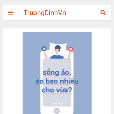
TruongDinhVn
Chia sẽ ebook,
các khóa học,
phần mềm học
tập miễn phí