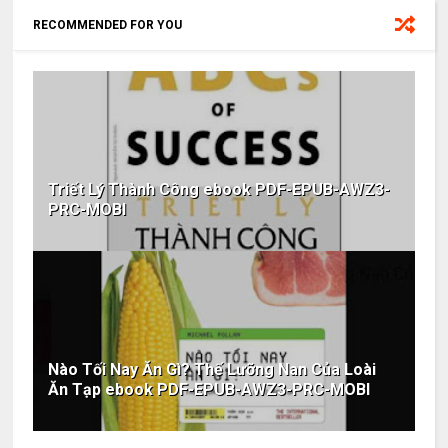
RECOMMENDED FOR YOU
Triết Lý Thành Công ebook PDF-EPUB-AWZ3-
PRC-MOBI
Nào Tối Nay Ăn Gì? Thế Lưỡng Nan Của Loài
Ăn Tạp ebook PDF-EPUB-AWZ3-PRC-MOBI