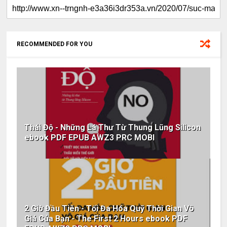
RECOMMENDED FOR YOU
Thái Độ - Những Lá Thư Từ Thung Lũng Silicon
ebook PDF EPUB AWZ3 PRC MOBI
2 Giờ Đầu Tiên - Tối Đa Hóa Quỹ Thời Gian Vô
Giá Của Bạn - The First 2 Hours ebook PDF