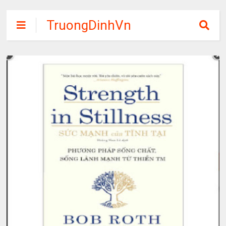
TruongDinhVn
Chia sẽ ebook,
các khóa học,
phần mềm học
tập miễn phí