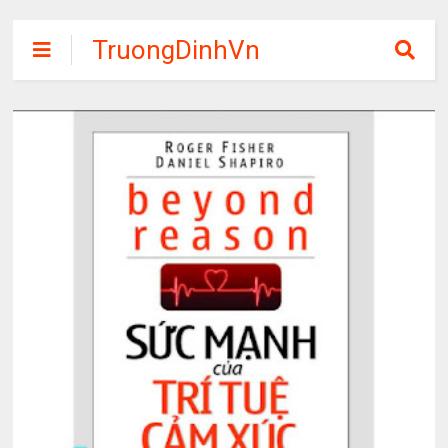
TruongDinhVn
Chia sẽ ebook,
các khóa học,
phần mềm học
tập miễn phí