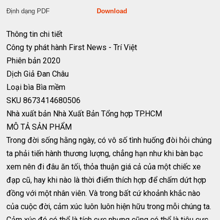
Định dạng PDF
Download
Thông tin chi tiết
Công ty phát hành
First News - Trí Việt
Phiên bản
2020
Dịch Giả
Đan Châu
Loại bìa
Bìa mềm
SKU
8673414680506
Nhà xuất bản
Nhà Xuất Bản Tổng hợp TP.HCM
MÔ TẢ SẢN PHẨM
Trong đời sống hằng ngày, có vô số tình huống đòi hỏi chúng
ta phải tiến hành thương lượng, chẳng hạn như khi bàn bạc
xem nên đi đâu ăn tối, thỏa thuận giá cả của một chiếc xe
đạp cũ, hay khi nào là thời điểm thích hợp để chấm dứt hợp
đồng với một nhân viên. Và trong bất cứ khoảnh khắc nào
của cuộc đời, cảm xúc luôn luôn hiện hữu trong mỗi chúng ta.
Cảm xúc đó có thể là tích cực nhưng cũng có thể là tiêu cực.