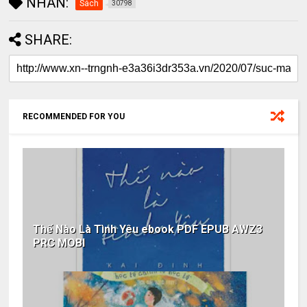
NHÃN:
Sách
30798
SHARE:
RECOMMENDED FOR YOU
Thế Nào Là Tình Yêu ebook PDF EPUB AWZ3
PRC MOBI