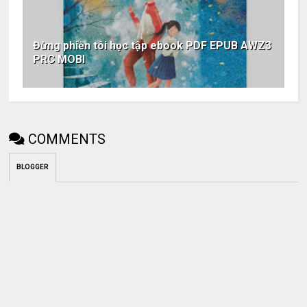
Đừng phiền tôi học tập ebook PDF EPUB AWZ3
PRC MOBI
COMMENTS
BLOGGER