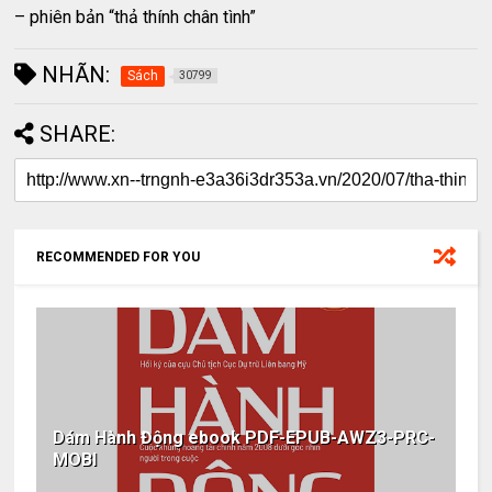
– phiên bản “thả thính chân tình”
NHÃN:
Sách
30799
SHARE:
RECOMMENDED FOR YOU
Dám Hành Động ebook PDF-EPUB-AWZ3-PRC-
MOBI