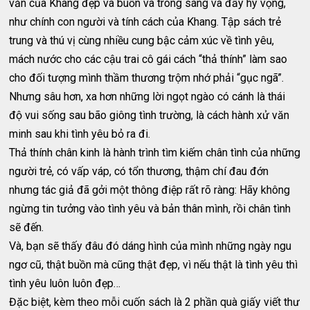
văn của Khang đẹp và buồn và trong sáng và đầy hy vọng,
như chính con người và tính cách của Khang. Tập sách trẻ
trung và thú vị cùng nhiều cung bậc cảm xúc về tình yêu,
mách nước cho các cậu trai cô gái cách “thả thính” làm sao
cho đối tượng mình thầm thương trộm nhớ phải “gục ngã”.
Nhưng sâu hơn, xa hơn những lời ngọt ngào có cánh là thái
độ vui sống sau bão giông tình trường, là cách hành xử văn
minh sau khi tình yêu bỏ ra đi.
Thả thính chân kinh là hành trình tìm kiếm chân tình của những
người trẻ, có vấp váp, có tổn thương, thậm chí đau đớn
nhưng tác giả đã gởi một thông điệp rất rõ ràng: Hãy không
ngừng tin tưởng vào tình yêu và bản thân mình, rồi chân tình
sẽ đến.
Và, bạn sẽ thấy đâu đó dáng hình của mình những ngày ngu
ngơ cũ, thật buồn mà cũng thật đẹp, vì nếu thật là tình yêu thì
tình yêu luôn luôn đẹp…
Đặc biệt, kèm theo mỗi cuốn sách là 2 phần quà giấy viết thư