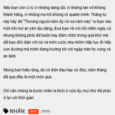
Nếu bạn còn ủ rũ vì những dang dở, vì những tan vỡ không
thành tiếng, vì những mơ hồ không rõ quanh mình. Tháng tư
này hãy để “Thương người năm ấy rời xa năm này” ru bạn vào
một nỗi mơ an yên dịu dàng, đưa bạn về với nỗi niềm ngày cũ
nhưng không phải để buồn hay đắm chìm trong quá khứ mà
để bạn đối diện với nó và mỉm cười, nhẹ nhõm tiếp tục đi tiếp
con đường mà mình đang hướng tới với ngập tràn hy vọng và
an lành.
Mong bạn hiểu rằng, dù có đớn đau hay cô độc, năm tháng
đã qua đều là một món quà.
Chỉ cần chúng ta bước chân ra khỏi ô cửa ấy, mọi thứ đã phải
ở lại với thời gian.
NHÃN:
Sách
30796