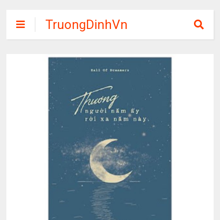
TruongDinhVn
Chia sẽ ebook,
các khóa học,
phần mềm học
tập miễn phí