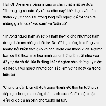
Hall Of Dreamers bằng những gì chân thật nhất sẽ đưa
"Thương người năm ấy rời xa năm này" khẽ chạm vào tòa
thành ký ức chôn sâu trong lòng mỗi người để rồi nhận ra
những giá trị của "xúc cảm" và "biến cố".
"Thương người năm ấy rời xa năm này” giống như một trạm
dừng chân nơi nhà ga tuổi trẻ. Nơi để bạn cùng trải lòng với
những nỗi buồn thật đẹp và hoài niệm của thanh xuân. Nơi mà
bạn có thể thoải mái hòa mình cùng những lần trật nhịp yêu
đầy tự do và đôi lúc là dũng khí để ngắm nhìn những kỷ niệm
đã héo úa với người nhưng còn sắc lẹm với ta ngay cả trong
hiện tại.
"Chúng ta cần biến cố để trưởng thành. Để thôi tin tưởng và
tiếp tục những mù quáng thời thanh xuân. Chấp nhận một
điều gì đó đủ an bình cho tương lai tới".