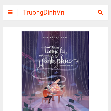
TruongDinhVn
Chia sẽ ebook,
các khóa học,
phần mềm học
tập miễn phí