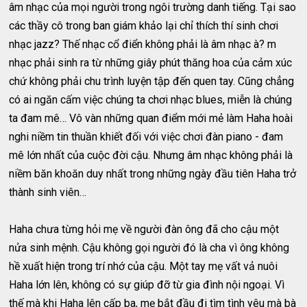
âm nhạc của mọi người trong ngôi trường danh tiếng. Tại sao
các thầy cô trong ban giám khảo lại chỉ thích thí sinh chơi
nhạc jazz? Thế nhạc cổ điển không phải là âm nhạc à? m
nhạc phải sinh ra từ những giây phút thăng hoa của cảm xúc
chứ không phải chu trình luyện tập đến quen tay. Cũng chẳng
có ai ngăn cấm việc chúng ta chơi nhạc blues, miễn là chúng
ta đam mê… Vô vàn những quan điểm mới mẻ làm Haha hoài
nghi niềm tin thuần khiết đối với việc chơi đàn piano - đam
mê lớn nhất của cuộc đời cậu. Nhưng âm nhạc không phải là
niềm băn khoăn duy nhất trong những ngày đầu tiên Haha trở
thành sinh viên…
Haha chưa từng hỏi mẹ về người đàn ông đã cho cậu một
nửa sinh mệnh. Cậu không gọi người đó là cha vì ông không
hề xuất hiện trong trí nhớ của cậu. Một tay mẹ vất vả nuôi
Haha lớn lên, không có sự giúp đỡ từ gia đình nội ngoại. Vì
thế mà khi Haha lên cấp ba, mẹ bắt đầu đi tìm tình yêu mà bà