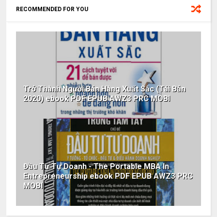
RECOMMENDED FOR YOU
Trở Thành Người Bán Hàng Xuất Sắc (Tái Bản
2020) ebook PDF EPUB AWZ3 PRC MOBI
Đầu Tư Tự Doanh - The Portable MBA In
Entrepreneurship ebook PDF EPUB AWZ3 PRC
MOBI