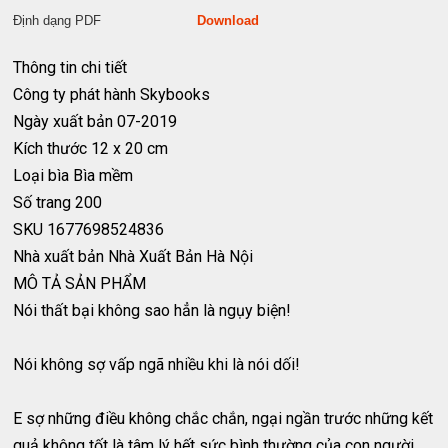
Định dạng PDF
Download
Thông tin chi tiết
Công ty phát hành
Skybooks
Ngày xuất bản
07-2019
Kích thước
12 x 20 cm
Loại bìa
Bìa mềm
Số trang
200
SKU
1677698524836
Nhà xuất bản
Nhà Xuất Bản Hà Nội
MÔ TẢ SẢN PHẨM
Nói thất bại không sao hẳn là ngụy biện!
Nói không sợ vấp ngã nhiều khi là nói dối!
E sợ những điều không chắc chắn, ngại ngần trước những kết
quả không tốt là tâm lý hết sức bình thường của con người.