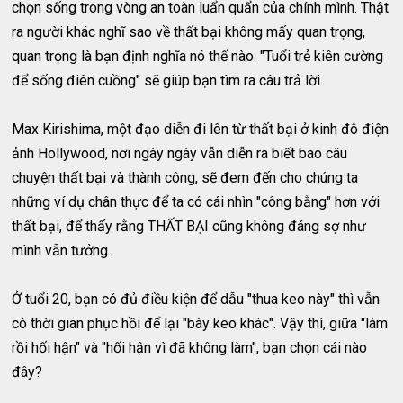
chọn sống trong vòng an toàn luẩn quẩn của chính mình. Thật
ra người khác nghĩ sao về thất bại không mấy quan trọng,
quan trọng là bạn định nghĩa nó thế nào. "Tuổi trẻ kiên cường
để sống điên cuồng" sẽ giúp bạn tìm ra câu trả lời.
Max Kirishima, một đạo diễn đi lên từ thất bại ở kinh đô điện
ảnh Hollywood, nơi ngày ngày vẫn diễn ra biết bao câu
chuyện thất bại và thành công, sẽ đem đến cho chúng ta
những ví dụ chân thực để ta có cái nhìn "công bằng" hơn với
thất bại, để thấy rằng THẤT BẠI cũng không đáng sợ như
mình vẫn tưởng.
Ở tuổi 20, bạn có đủ điều kiện để dẫu "thua keo này" thì vẫn
có thời gian phục hồi để lại "bày keo khác". Vậy thì, giữa "làm
rồi hối hận" và "hối hận vì đã không làm", bạn chọn cái nào
đây?