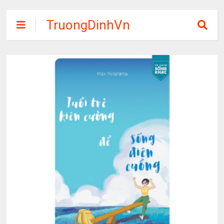
TruongDinhVn
Chia sẽ ebook,
các khóa học,
phần mềm học
tập miễn phí