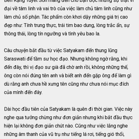
Bên Rặng Tuyết Sơn mang đến cho bạn đọc những sự thật vĩ
đại về tâm linh và vai trò của việc làm chủ tâm linh cũng như
làm chủ số phận. Tác phẩm còn khơi dậy những giá trị cao
đẹp như: Tính trung thực, trái tim bao dung, lòng trắc ẩn, sự
thông thái, lòng tín ngưỡng và tình yêu bao la.
Câu chuyện bắt đầu từ việc Satyakam đến thung lũng
Saraswati để tầm sư học đạo. Nhưng không ngờ rằng, khi
đến đây, thì vị đạo sư già đã chờ anh rồi, không những thế,
ông còn nói đúng tên anh và biết anh đến gặp ông để làm gì
dù rằng anh chưa hề xưng tên cũng như chưa nói mục đích
của mình đến đây.
Dài học đầu tiên của Satyakam là quên đi thời gian. Việc này
nghe qua tưởng chừng như đơn giản nhưng khi bắt đầu thực
hiện lại không đơn giản chút nào. Cũng như việc lắng nghe
những âm thanh của vũ trụ như tiếng lá rơi, tiếng gió thổi,