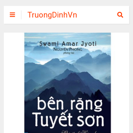
TruongDinhVn
Chia sẽ ebook,
các khóa học,
phần mềm học
tập miễn phí