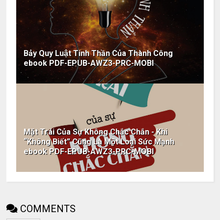
Bảy Quy Luật Tinh Thần Của Thành Công
ebook PDF-EPUB-AWZ3-PRC-MOBI
Mặt Trái Của Sự Không Chắc Chắn - Khi
“Không Biết” Cũng Là Một Loại Sức Mạnh
ebook PDF-EPUB-AWZ3-PRC-MOBI
COMMENTS