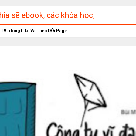
ia sẽ ebook, các khóa học,
ập miễn phí
Vui lòng Like Và Theo DÕi Page