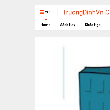
TruongDinhVn Ch
MENU
phần mềm học t
Home
Sách Hay
Khóa Học