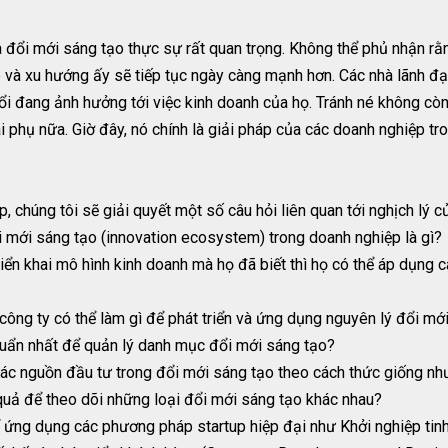
đổi mới sáng tạo thực sự rất quan trọng. Không thể phủ nhận rằn
và xu hướng ấy sẽ tiếp tục ngày càng mạnh hơn. Các nhà lãnh đạo
đổi đang ảnh hưởng tới việc kinh doanh của họ. Tránh né không cò
i phụ nữa. Giờ đây, nó chính là giải pháp của các doanh nghiệp tr
p, chúng tôi sẽ giải quyết một số câu hỏi liên quan tới nghịch lý 
ổi mới sáng tạo (innovation ecosystem) trong doanh nghiệp là gì?
triển khai mô hình kinh doanh mà họ đã biết thì họ có thể áp dụn
 công ty có thể làm gì để phát triển và ứng dụng nguyên lý đổi mớ
huẩn nhất để quản lý danh mục đổi mới sáng tạo?
ác nguồn đầu tư trong đổi mới sáng tạo theo cách thức giống như 
quả để theo dõi những loại đổi mới sáng tạo khác nhau?
 ứng dụng các phương pháp startup hiệp đại như Khởi nghiệp tinh 