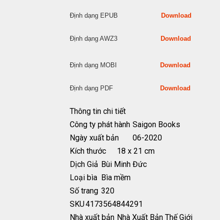
Định dạng EPUB
Download
Định dạng AWZ3
Download
Định dạng MOBI
Download
Định dạng PDF
Download
Thông tin chi tiết
Công ty phát hành
Saigon Books
Ngày xuất bản
06-2020
Kích thước
18 x 21 cm
Dịch Giả
Bùi Minh Đức
Loại bìa
Bìa mềm
Số trang
320
SKU
4173564844291
Nhà xuất bản
Nhà Xuất Bản Thế Giới